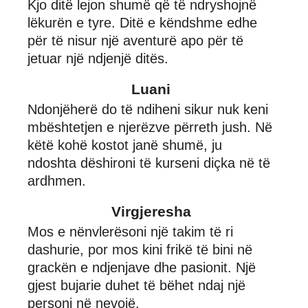
Kjo ditë lejon shumë që të ndryshojnë
lëkurën e tyre. Ditë e këndshme edhe
për të nisur një aventurë apo për të
jetuar një ndjenjë ditës.
Luani
Ndonjëherë do të ndiheni sikur nuk keni
mbështetjen e njerëzve përreth jush. Në
këtë kohë kostot janë shumë, ju
ndoshta dëshironi të kurseni diçka në të
ardhmen.
Virgjeresha
Mos e nënvlerësoni një takim të ri
dashurie, por mos kini frikë të bini në
grackën e ndjenjave dhe pasionit. Një
gjest bujarie duhet të bëhet ndaj një
personi në nevojë.