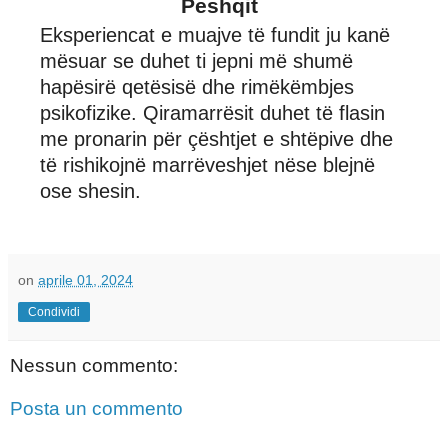
Peshqit
Eksperiencat e muajve të fundit ju kanë
mësuar se duhet ti jepni më shumë
hapësirë ​​qetësisë dhe rimëkëmbjes
psikofizike. Qiramarrësit duhet të flasin
me pronarin për çështjet e shtëpive dhe
të rishikojnë marrëveshjet nëse blejnë
ose shesin.
on
aprile 01, 2024
Condividi
Nessun commento:
Posta un commento