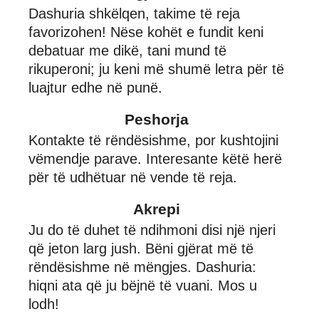
Dashuria shkëlqen, takime të reja
favorizohen! Nëse kohët e fundit keni
debatuar me dikë, tani mund të
rikuperoni; ju keni më shumë letra për të
luajtur edhe në punë.
Peshorja
Kontakte të rëndësishme, por kushtojini
vëmendje parave. Interesante këtë herë
për të udhëtuar në vende të reja.
Akrepi
Ju do të duhet të ndihmoni disi një njeri
që jeton larg jush. Bëni gjërat më të
rëndësishme në mëngjes. Dashuria:
hiqni ata që ju bëjnë të vuani. Mos u
lodh!