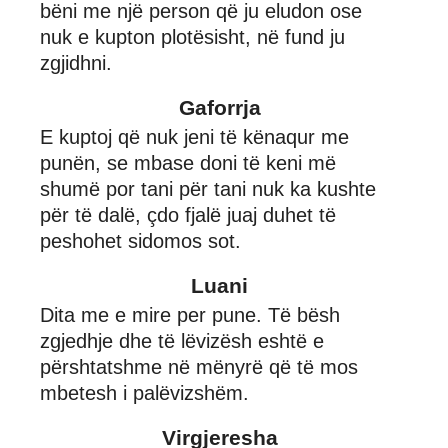
bëni me një person që ju eludon ose
nuk e kupton plotësisht, në fund ju
zgjidhni.
Gaforrja
E kuptoj që nuk jeni të kënaqur me
punën, se mbase doni të keni më
shumë por tani për tani nuk ka kushte
për të dalë, çdo fjalë juaj duhet të
peshohet sidomos sot.
Luani
Dita me e mire per pune. Të bësh
zgjedhje dhe të lëvizësh eshtë e
përshtatshme në mënyrë që të mos
mbetesh i palëvizshëm.
Virgjeresha