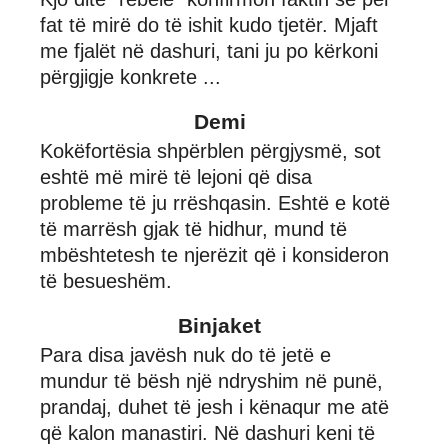
fat të mirë do të ishit kudo tjetër. Mjaft
me fjalët në dashuri, tani ju po kërkoni
përgjigje konkrete ...
Demi
Kokëfortësia shpërblen përgjysmë, sot
eshtë më mirë të lejoni që disa
probleme të ju rrëshqasin. Eshtë e kotë
të marrësh gjak të hidhur, mund të
mbështetesh te njerëzit që i konsideron
të besueshëm.
Binjaket
Para disa javësh nuk do të jetë e
mundur të bësh një ndryshim në punë,
prandaj, duhet të jesh i kënaqur me atë
që kalon manastiri. Në dashuri keni të