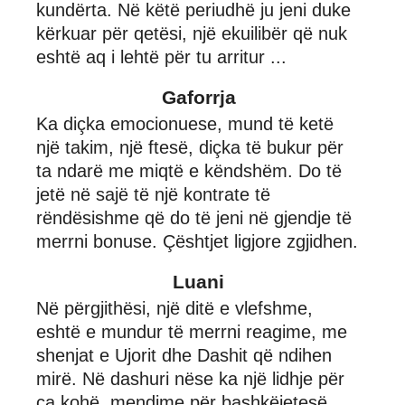
kundërta. Në këtë periudhë ju jeni duke
kërkuar për qetësi, një ekuilibër që nuk
eshtë aq i lehtë për tu arritur ...
Gaforrja
Ka diçka emocionuese, mund të ketë
një takim, një ftesë, diçka të bukur për
ta ndarë me miqtë e këndshëm. Do të
jetë në sajë të një kontrate të
rëndësishme që do të jeni në gjendje të
merrni bonuse. Çështjet ligjore zgjidhen.
Luani
Në përgjithësi, një ditë e vlefshme,
eshtë e mundur të merrni reagime, me
shenjat e Ujorit dhe Dashit që ndihen
mirë. Në dashuri nëse ka një lidhje për
ca kohë, mendime për bashkëjetesë