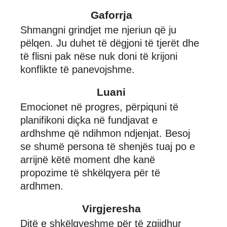
Gaforrja
Shmangni grindjet me njeriun që ju
pëlqen. Ju duhet të dëgjoni të tjerët dhe
të flisni pak nëse nuk doni të krijoni
konflikte të panevojshme.
Luani
Emocionet në progres, përpiquni të
planifikoni diçka në fundjavat e
ardhshme që ndihmon ndjenjat. Besoj
se shumë persona të shenjës tuaj po e
arrijnë këtë moment dhe kanë
propozime të shkëlqyera për të
ardhmen.
Virgjeresha
Ditë e shkëlqyeshme për të zgjidhur