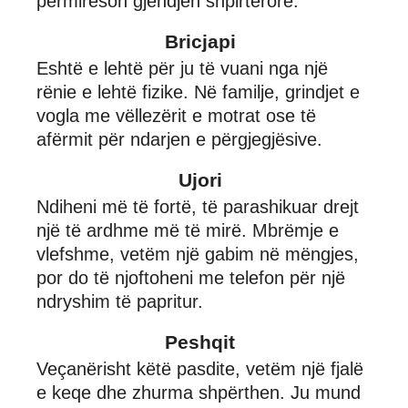
përmirëson gjendjen shpirtërore.
Bricjapi
Eshtë e lehtë për ju të vuani nga një
rënie e lehtë fizike. Në familje, grindjet e
vogla me vëllezërit e motrat ose të
afërmit për ndarjen e përgjegjësive.
Ujori
Ndiheni më të fortë, të parashikuar drejt
një të ardhme më të mirë. Mbrëmje e
vlefshme, vetëm një gabim në mëngjes,
por do të njoftoheni me telefon për një
ndryshim të papritur.
Peshqit
Veçanërisht këtë pasdite, vetëm një fjalë
e keqe dhe zhurma shpërthen. Ju mund