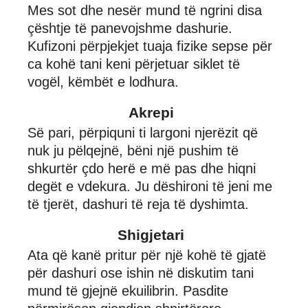
Mes sot dhe nesër mund të ngrini disa
çështje të panevojshme dashurie.
Kufizoni përpjekjet tuaja fizike sepse për
ca kohë tani keni përjetuar siklet të
vogël, këmbët e lodhura.
Akrepi
Së pari, përpiquni ti largoni njerëzit që
nuk ju pëlqejnë, bëni një pushim të
shkurtër çdo herë e më pas dhe hiqni
degët e vdekura. Ju dëshironi të jeni me
të tjerët, dashuri të reja të dyshimta.
Shigjetari
Ata që kanë pritur për një kohë të gjatë
për dashuri ose ishin në diskutim tani
mund të gjejnë ekuilibrin. Pasdite