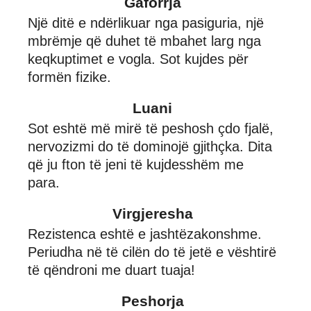
Gaforrja
Një ditë e ndërlikuar nga pasiguria, një
mbrëmje që duhet të mbahet larg nga
keqkuptimet e vogla. Sot kujdes për
formën fizike.
Luani
Sot eshtë më mirë të peshosh çdo fjalë,
nervozizmi do të dominojë gjithçka. Dita
që ju fton të jeni të kujdesshëm me
para.
Virgjeresha
Rezistenca eshtë e jashtëzakonshme.
Periudha në të cilën do të jetë e vështirë
të qëndroni me duart tuaja!
Peshorja