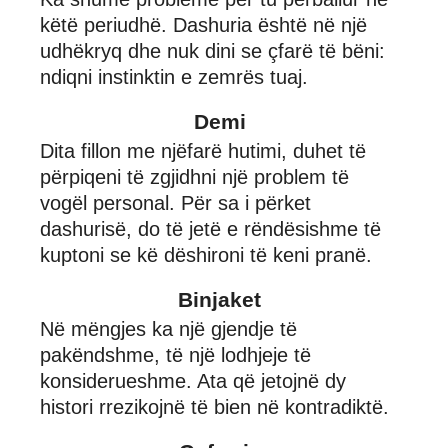
këtë periudhë. Dashuria është në një
udhëkryq dhe nuk dini se çfarë të bëni:
ndiqni instinktin e zemrës tuaj.
Demi
Dita fillon me njëfarë hutimi, duhet të
përpiqeni të zgjidhni një problem të
vogël personal. Për sa i përket
dashurisë, do të jetë e rëndësishme të
kuptoni se kë dëshironi të keni pranë.
Binjaket
Në mëngjes ka një gjendje të
pakëndshme, të një lodhjeje të
konsiderueshme. Ata që jetojnë dy
histori rrezikojnë të bien në kontradiktë.