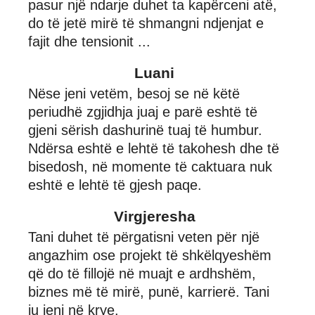
pasur një ndarje duhet ta kapërceni atë,
do të jetë mirë të shmangni ndjenjat e
fajit dhe tensionit ...
Luani
Nëse jeni vetëm, besoj se në këtë
periudhë zgjidhja juaj e parë eshtë të
gjeni sërish dashurinë tuaj të humbur.
Ndërsa eshtë e lehtë të takohesh dhe të
bisedosh, në momente të caktuara nuk
eshtë e lehtë të gjesh paqe.
Virgjeresha
Tani duhet të përgatisni veten për një
angazhim ose projekt të shkëlqyeshëm
që do të fillojë në muajt e ardhshëm,
biznes më të mirë, punë, karrierë. Tani
ju jeni në krye.