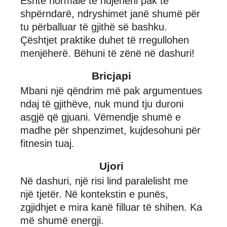
Eshtë normale të ndjeheni pak të
shpërndarë, ndryshimet janë shumë për
tu përballuar të gjithë së bashku.
Çështjet praktike duhet të rregullohen
menjëherë. Bëhuni të zënë në dashuri!
Bricjapi
Mbani një qëndrim më pak argumentues
ndaj të gjithëve, nuk mund tju duroni
asgjë që gjuani. Vëmendje shumë e
madhe për shpenzimet, kujdesohuni për
fitnesin tuaj.
Ujori
Në dashuri, një risi lind paralelisht me
një tjetër. Në kontekstin e punës,
zgjidhjet e mira kanë filluar të shihen. Ka
më shumë energji.