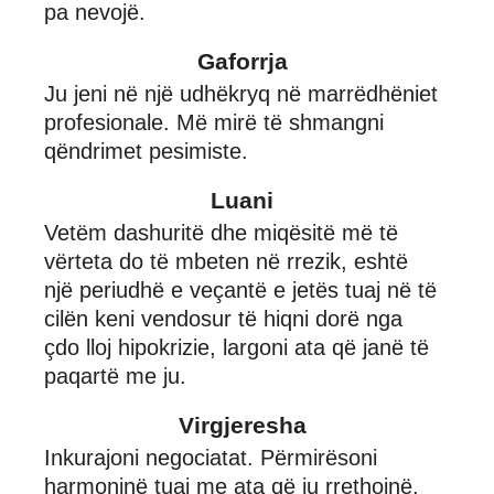
pa nevojë.
Gaforrja
Ju jeni në një udhëkryq në marrëdhëniet
profesionale. Më mirë të shmangni
qëndrimet pesimiste.
Luani
Vetëm dashuritë dhe miqësitë më të
vërteta do të mbeten në rrezik, eshtë
një periudhë e veçantë e jetës tuaj në të
cilën keni vendosur të hiqni dorë nga
çdo lloj hipokrizie, largoni ata që janë të
paqartë me ju.
Virgjeresha
Inkurajoni negociatat. Përmirësoni
harmoninë tuaj me ata që ju rrethojnë,