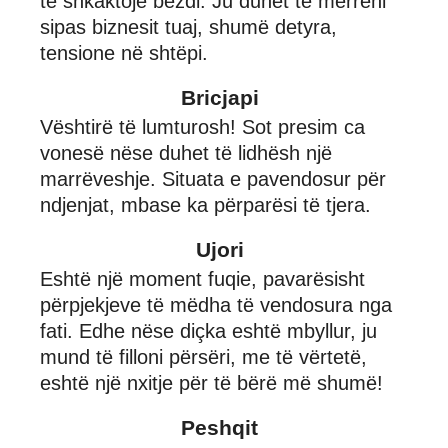
të shkaktojë bezdi. Ju duhet të merreni
sipas biznesit tuaj, shumë detyra,
tensione në shtëpi.
Bricjapi
Vështirë të lumturosh! Sot presim ca
vonesë nëse duhet të lidhësh një
marrëveshje. Situata e pavendosur për
ndjenjat, mbase ka përparësi të tjera.
Ujori
Eshtë një moment fuqie, pavarësisht
përpjekjeve të mëdha të vendosura nga
fati. Edhe nëse diçka eshtë mbyllur, ju
mund të filloni përsëri, me të vërtetë,
eshtë një nxitje për të bërë më shumë!
Peshqit