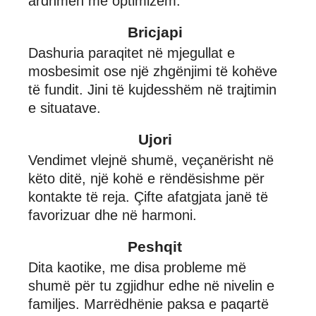
ardhmen me optimizëm.
Bricjapi
Dashuria paraqitet në mjegullat e
mosbesimit ose një zhgënjimi të kohëve
të fundit. Jini të kujdesshëm në trajtimin
e situatave.
Ujori
Vendimet vlejnë shumë, veçanërisht në
këto ditë, një kohë e rëndësishme për
kontakte të reja. Çifte afatgjata janë të
favorizuar dhe në harmoni.
Peshqit
Dita kaotike, me disa probleme më
shumë për tu zgjidhur edhe në nivelin e
familjes. Marrëdhënie paksa e paqartë