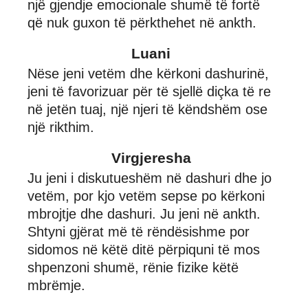
një gjendje emocionale shumë të fortë
që nuk guxon të përkthehet në ankth.
Luani
Nëse jeni vetëm dhe kërkoni dashurinë,
jeni të favorizuar për të sjellë diçka të re
në jetën tuaj, një njeri të këndshëm ose
një rikthim.
Virgjeresha
Ju jeni i diskutueshëm në dashuri dhe jo
vetëm, por kjo vetëm sepse po kërkoni
mbrojtje dhe dashuri. Ju jeni në ankth.
Shtyni gjërat më të rëndësishme por
sidomos në këtë ditë përpiquni të mos
shpenzoni shumë, rënie fizike këtë
mbrëmje.