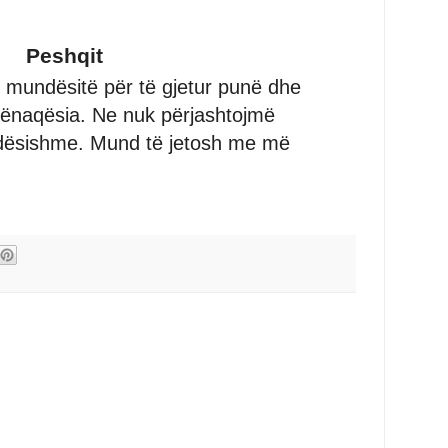
Peshqit
n, mundësitë për të gjetur punë dhe
ë kënaqësia. Ne nuk përjashtojmë
ëndësishme. Mund të jetosh me më