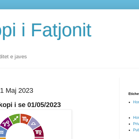
i i Fatjonit
ditet e javes
 1 Maj 2023
Etiche
Hor
opi i se 01/05/2023
Ho
Pri
Pub