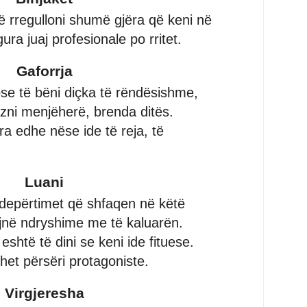
ë rregulloni shumë gjëra që keni në
ura juaj profesionale po rritet.
Gaforrja
ose të bëni diçka të rëndësishme,
izni menjëherë, brenda ditës.
ara edhe nëse ide të reja, të
Luani
 depërtimet që shfaqen në këtë
jnë ndryshime me të kaluarën.
shtë të dini se keni ide fituese.
et përsëri protagoniste.
Virgjeresha