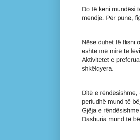
Do të keni mundësi t
mendje. Për punë, fig
Nëse duhet të flisni 
eshtë më mirë të lëv
Aktivitetet e preferu
shkëlqyera.
Ditë e rëndësishme,
periudhë mund të bë
Gjëja e rëndësishme e
Dashuria mund të bëh