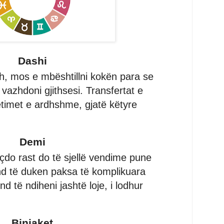
Dashi
h, mos e mbështillni kokën para se
 vazhdoni gjithsesi. Transfertat e
met e ardhshme, gjatë këtyre
Demi
çdo rast do të sjellë vendime pune
d të duken paksa të komplikuara
d të ndiheni jashtë loje, i lodhur
Binjaket