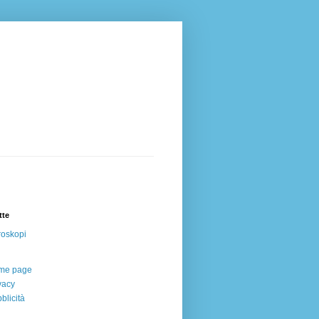
tte
oskopi
me page
vacy
blicità