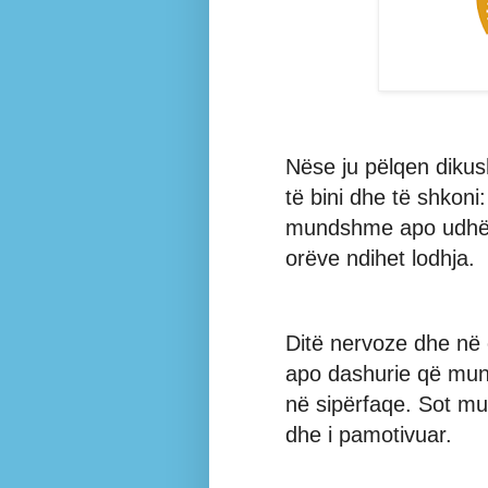
Nëse ju pëlqen dikus
të bini dhe të shkoni:
mundshme apo udhëti
orëve ndihet lodhja.
Ditë nervoze dhe në 
apo dashurie që mun
në sipërfaqe. Sot mun
dhe i pamotivuar.