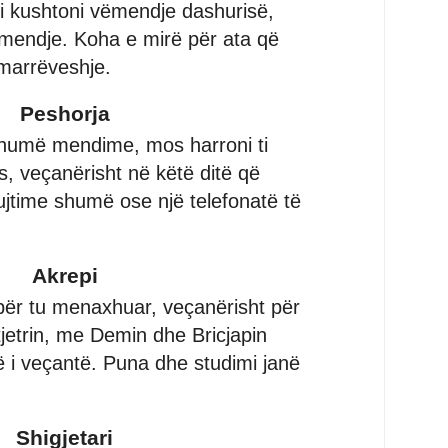
ti kushtoni vëmendje dashurisë,
mendje. Koha e mirë për ata që
 marrëveshje.
Peshorja
humë mendime, mos harroni ti
 veçanërisht në këtë ditë që
ujtime shumë ose një telefonatë të
Akrepi
 për tu menaxhuar, veçanërisht për
 tjetrin, me Demin dhe Bricjapin
ë i veçantë. Puna dhe studimi janë
Shigjetari