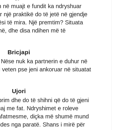
h në muajt e fundit ka ndryshuar
r një praktikë do të jetë në gjendje
ësi të mira. Një premtim? Situata
në, dhe disa ndihen më të
Bricjapi
 Nëse nuk ka partnerin e duhur në
 veten pse jeni ankoruar në situatat
Ujori
rim dhe do të shihni që do të gjeni
aj me fat. Ndryshimet e roleve
n afatmesme, diçka më shumë mund
kujdes nga paratë. Shans i mirë për