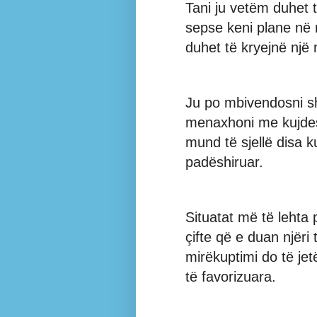
Tani ju vetëm duhet 
sepse keni plane në 
duhet të kryejnë një
Ju po mbivendosni s
menaxhoni me kujdes,
mund të sjellë disa k
padëshiruar.
Situatat më të lehta
çifte që e duan njëri
mirëkuptimi do të jet
të favorizuara.