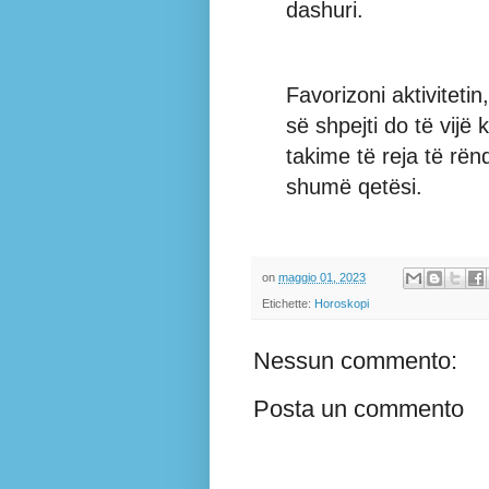
dashuri.
Favorizoni aktiviteti
së shpejti do të vij
takime të reja të r
shumë qetësi.
on
maggio 01, 2023
Etichette:
Horoskopi
Nessun commento:
Posta un commento