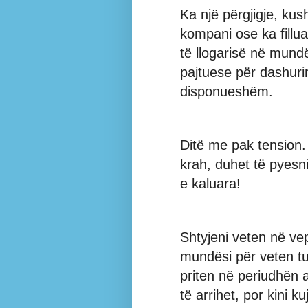
Ka një përgjigje, kus
kompani ose ka fillua
të llogarisë në mund
pajtuese për dashuri
disponueshëm.
Ditë me pak tension.
krah, duhet të pyesni
e kaluara!
Shtyjeni veten në vep
mundësi për veten tu
priten në periudhë
të arrihet, por kini 