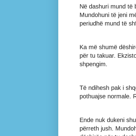
Në dashuri mund të 
Mundohuni të jeni m
periudhë mund të shf
Ka më shumë dëshirë
për tu takuar. Ekzis
shpengim.
Të ndihesh pak i sh
pothuajse normale. R
Ende nuk dukeni shu
përreth jush. Mundo