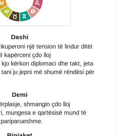
Dashi
kuperoni një tension të lindur ditët
 kapërceni çdo lloj
kjo kërkon diplomaci dhe takt, jeta
 tani ju jepni më shumë rëndësi për
Demi
ërplasje, shmangin çdo lloj
ri, mungesa e qartësisë mund të
ë pariparueshme.
Binjaket