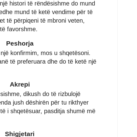
një histori të rëndësishme do mund
, edhe mund të ketë vendime për të
et të përpiqeni të mbroni veten,
 të favorshme.
Peshorja
ë një konfirmim, mos u shqetësoni.
anë të preferuara dhe do të ketë një
Akrepi
sishme, dikush do të rizbulojë
nda jush dëshirën për tu rikthyer
htë i shqetësuar, pasditja shumë më
Shigjetari