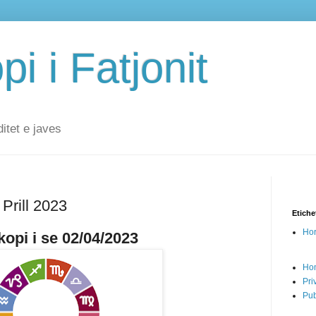
i i Fatjonit
ditet e javes
 Prill 2023
Etiche
Hor
opi i se 02/04/2023
Ho
Pri
Pub