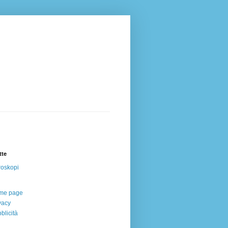
tte
oskopi
me page
vacy
blicità