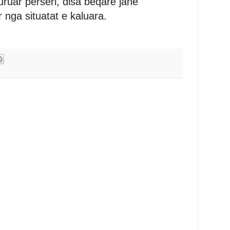
uruar përsëri, disa beqarë janë
nga situatat e kaluara.