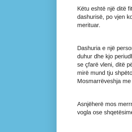
Këtu eshtë një ditë fi
dashurisë, po vjen ko
merituar.
Dashuria e një perso
duhur dhe kjo periud
se çfarë vleni, ditë p
mirë mund tju shpëto
Mosmarrëveshja me 
Asnjëherë mos merrni
vogla ose shqetësim