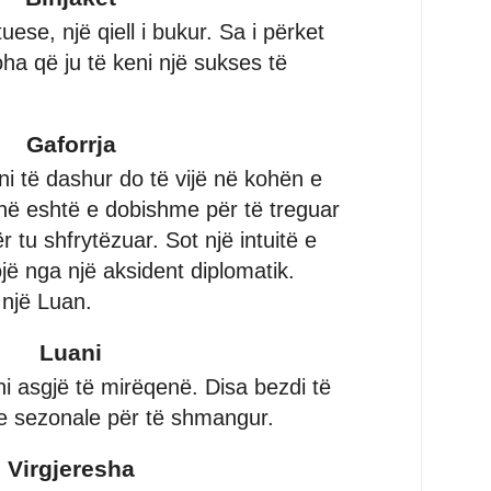
tuese, një qiell i bukur. Sa i përket
ha që ju të keni një sukses të
Gaforrja
ni të dashur do të vijë në kohën e
hë eshtë e dobishme për të treguar
ër tu shfrytëzuar. Sot një intuitë e
jë nga një aksident diplomatik.
një Luan.
Luani
 asgjë të mirëqenë. Disa bezdi të
e sezonale për të shmangur.
Virgjeresha