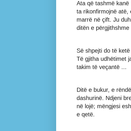
Ata që tashmë kanë 
ta rikonfirmojnë atë
marrë në çift. Ju duh
ditën e përgjithshme
Së shpejti do të ket
Të gjitha udhëtimet j
takim të veçantë ...
Ditë e bukur, e rëndë
dashurinë. Ndjeni bre
në lojë; mëngjesi es
e qetë.