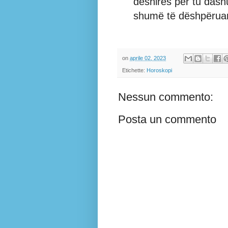
dëshirës për tu dash
shumë të dëshpëruar 
on
aprile 02, 2023
Etichette:
Horoskopi
Nessun commento:
Posta un commento