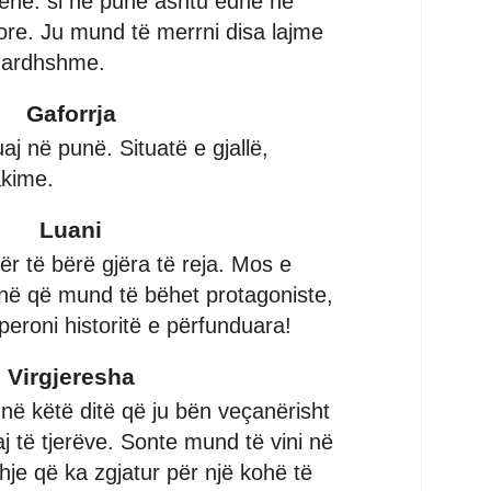
zënë: si në punë ashtu edhe në
tore. Ju mund të merrni disa lajme
e ardhshme.
Gaforrja
aj në punë. Situatë e gjallë,
akime.
Luani
për të bërë gjëra të reja. Mos e
në që mund të bëhet protagoniste,
peroni historitë e përfunduara!
Virgjeresha
ë këtë ditë që ju bën veçanërisht
 të tjerëve. Sonte mund të vini në
je që ka zgjatur për një kohë të