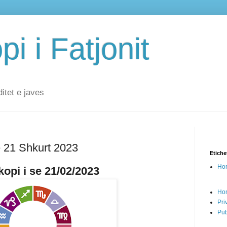
i i Fatjonit
ditet e javes
ë 21 Shkurt 2023
Etiche
Hor
opi i se 21/02/2023
Ho
Pri
Pub