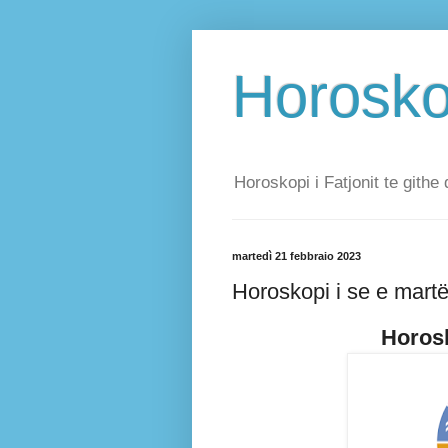
Horoskop
Horoskopi i Fatjonit te githe 
martedì 21 febbraio 2023
Horoskopi i se e mart
Horosk