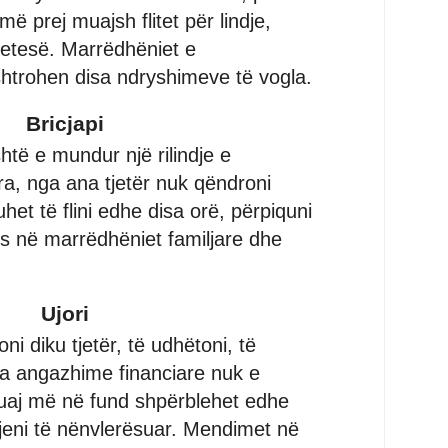
më prej muajsh flitet për lindje,
etesë. Marrëdhëniet e
htrohen disa ndryshimeve të vogla.
Bricjapi
htë e mundur një rilindje e
ra, nga ana tjetër nuk qëndroni
uhet të flini edhe disa orë, përpiquni
es në marrëdhëniet familjare dhe
Ujori
oni diku tjetër, të udhëtoni, të
sa angazhime financiare nuk e
 juaj më në fund shpërblehet edhe
jeni të nënvlerësuar. Mendimet në