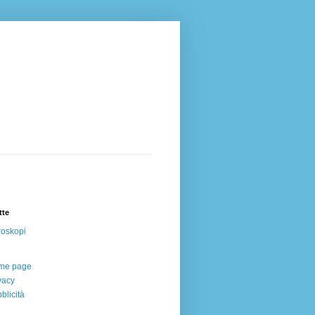
tte
oskopi
me page
vacy
blicità