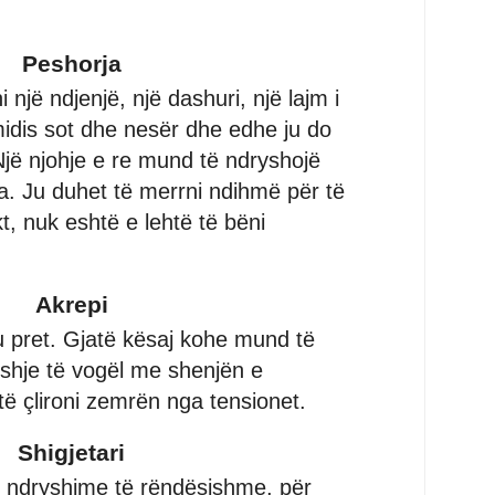
Peshorja
 një ndjenjë, një dashuri, një lajm i
midis sot dhe nesër dhe edhe ju do
Një njohje e re mund të ndryshojë
ja. Ju duhet të merrni ndihmë për të
t, nuk eshtë e lehtë të bëni
Akrepi
ju pret. Gjatë kësaj kohe mund të
shje të vogël me shenjën e
të çlironi zemrën nga tensionet.
Shigjetari
n ndryshime të rëndësishme, për