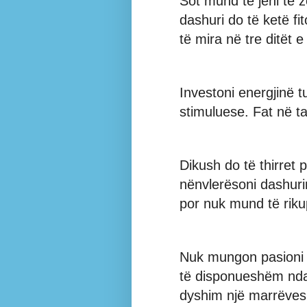
Sot mund të jeni të 
dashuri do të ketë fi
të mira në tre ditët 
Investoni energjinë tu
stimuluese. Fat në t
Dikush do të thirret 
nënvlerësoni dashuri
por nuk mund të riku
Nuk mungon pasioni n
të disponueshëm ndaj
dyshim një marrëvesh