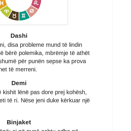
Dashi
i, disa probleme mund të lindin
 të bërë polemika, mbrëmje të athët
 shumë për punën sepse ka prova
uhet të merreni.
Demi
 kishit lënë pas dore prej kohësh,
eti të ri. Nëse jeni duke kërkuar një
Binjaket