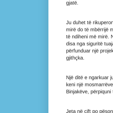
gjatë.
Ju duhet të rikuperoni
mirë do të mbërrijë 
të ndiheni më mirë. 
disa nga siguritë tua
përfunduar një projek
gjithçka.
Një ditë e ngarkuar 
keni një mosmarrëve
Binjakëve, përpiquni 
Jeta në çift po pëso