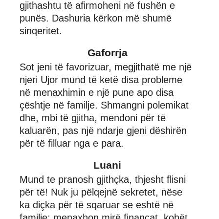
gjithashtu të afirmoheni në fushën e
punës. Dashuria kërkon më shumë
sinqeritet.
Gaforrja
Sot jeni të favorizuar, megjithatë me një
njeri Ujor mund të ketë disa probleme
në menaxhimin e një pune apo disa
çështje në familje. Shmangni polemikat
dhe, mbi të gjitha, mendoni për të
kaluarën, pas një ndarje gjeni dëshirën
për të filluar nga e para.
Luani
Mund te pranosh gjithçka, thjesht flisni
për të! Nuk ju pëlqejnë sekretet, nëse
ka diçka për të sqaruar se eshtë në
familje; menaxhon mirë financat, kohët