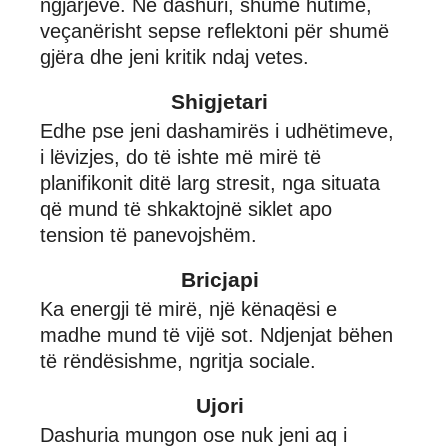
ngjarjeve. Në dashuri, shumë hutime,
veçanërisht sepse reflektoni për shumë
gjëra dhe jeni kritik ndaj vetes.
Shigjetari
Edhe pse jeni dashamirës i udhëtimeve,
i lëvizjes, do të ishte më mirë të
planifikonit ditë larg stresit, nga situata
që mund të shkaktojnë siklet apo
tension të panevojshëm.
Bricjapi
Ka energji të mirë, një kënaqësi e
madhe mund të vijë sot. Ndjenjat bëhen
të rëndësishme, ngritja sociale.
Ujori
Dashuria mungon ose nuk jeni aq i