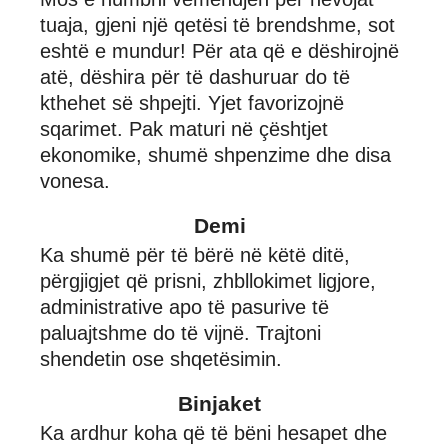
tuaja, gjeni një qetësi të brendshme, sot
eshtë e mundur! Për ata që e dëshirojnë
atë, dëshira për të dashuruar do të
kthehet së shpejti. Yjet favorizojnë
sqarimet. Pak maturi në çështjet
ekonomike, shumë shpenzime dhe disa
vonesa.
Demi
Ka shumë për të bërë në këtë ditë,
përgjigjet që prisni, zhbllokimet ligjore,
administrative apo të pasurive të
paluajtshme do të vijnë. Trajtoni
shendetin ose shqetësimin.
Binjaket
Ka ardhur koha që të bëni hesapet dhe