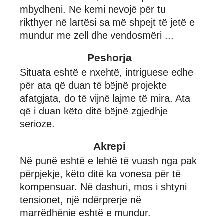
mbydheni. Ne kemi nevojë për tu
rikthyer në lartësi sa më shpejt të jetë e
mundur me zell dhe vendosmëri ...
Peshorja
Situata eshtë e nxehtë, intriguese edhe
për ata që duan të bëjnë projekte
afatgjata, do të vijnë lajme të mira. Ata
që i duan këto ditë bëjnë zgjedhje
serioze.
Akrepi
Në punë eshtë e lehtë të vuash nga pak
përpjekje, këto ditë ka vonesa për të
kompensuar. Në dashuri, mos i shtyni
tensionet, një ndërprerje në
marrëdhënie eshtë e mundur.