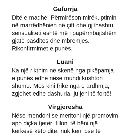
Gaforrja
Ditë e madhe. Përmirëson mirëkuptimin
në marrëdhënien në çift dhe gjithashtu
sensualiteti eshtë më i papërmbajtshëm
gjatë pasdites dhe mbrëmjes.
Rikonfirmimet e punës.
Luani
Ka një rikthim në skenë nga pikëpamja
e punës edhe nëse mundi kushton
shumë. Mos kini frikë nga e ardhmja,
zgjohet edhe dashuria, ju jeni të fortë!
Virgjeresha
Nëse mendoni se meritoni një promovim
apo diçka tjetër, filloni të bëni një
kërkesë këto ditë, nuk keni pse të