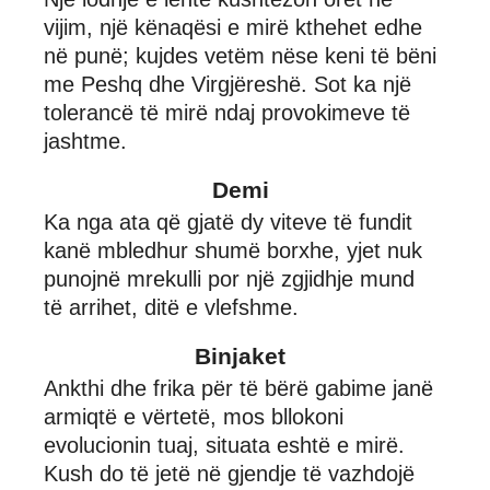
vijim, një kënaqësi e mirë kthehet edhe
në punë; kujdes vetëm nëse keni të bëni
me Peshq dhe Virgjëreshë. Sot ka një
tolerancë të mirë ndaj provokimeve të
jashtme.
Demi
Ka nga ata që gjatë dy viteve të fundit
kanë mbledhur shumë borxhe, yjet nuk
punojnë mrekulli por një zgjidhje mund
të arrihet, ditë e vlefshme.
Binjaket
Ankthi dhe frika për të bërë gabime janë
armiqtë e vërtetë, mos bllokoni
evolucionin tuaj, situata eshtë e mirë.
Kush do të jetë në gjendje të vazhdojë