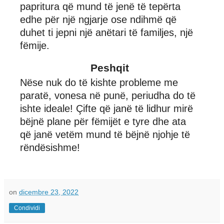
papritura që mund të jenë të tepërta
edhe për një ngjarje ose ndihmë që
duhet ti jepni një anëtari të familjes, një
fëmije.
Peshqit
Nëse nuk do të kishte probleme me
paratë, vonesa në punë, periudha do të
ishte ideale! Çifte që janë të lidhur mirë
bëjnë plane për fëmijët e tyre dhe ata
që janë vetëm mund të bëjnë njohje të
rëndësishme!
on
dicembre 23, 2022
Condividi