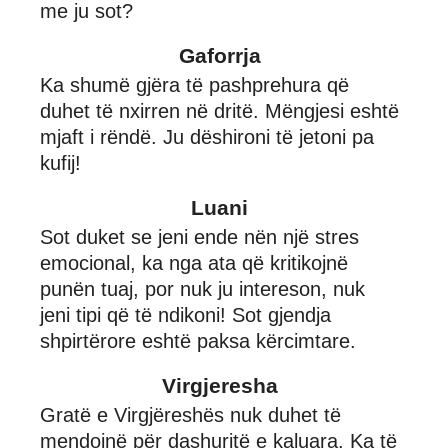
me ju sot?
Gaforrja
Ka shumë gjëra të pashprehura që
duhet të nxirren në dritë. Mëngjesi eshtë
mjaft i rëndë. Ju dëshironi të jetoni pa
kufij!
Luani
Sot duket se jeni ende nën një stres
emocional, ka nga ata që kritikojnë
punën tuaj, por nuk ju intereson, nuk
jeni tipi që të ndikoni! Sot gjendja
shpirtërore eshtë paksa kërcimtare.
Virgjeresha
Gratë e Virgjëreshës nuk duhet të
mendojnë për dashuritë e kaluara. Ka të