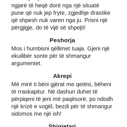
ngjarë të heqë dorë nga një situatë
pune që nuk jep fryte, zgjedhje drastike
që shpesh nuk varen nga ju. Prisni një
përgjigje, do të vijë së shpejti!
Peshorja
Mos i humbisni qëllimet tuaja. Gjeni një
ekuilibër sonte për të shmangur
argumentet.
Akrepi
Më mirë ti bëni gjërat me qetësi, bëheni
të rraskapitur. Në dashuri duhet të
përpiqeni të jeni më paqësorë, po ndodh
një krizë e vogël, bezdi për të shmangur
sidomos me një ish!
Shigjetari