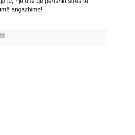
a ju, një ditë që përfshin stres të
umë angazhime!