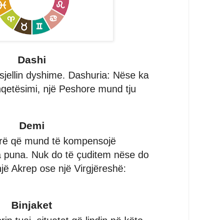
Dashi
jellin dyshime. Dashuria: Nëse ka
qetësimi, një Peshore mund tju
Demi
mirë që mund të kompensojë
a puna. Nuk do të çuditem nëse do
një Akrep ose një Virgjëreshë:
Binjaket