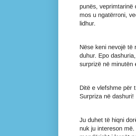
punës, veprimtarinë 
mos u ngatërroni, ve
lidhur.
Nëse keni nevojë të 
duhur. Epo dashuria,
surprizë në minutën e
Ditë e vlefshme për 
Surpriza në dashuri!
Ju duhet të hiqni do
nuk ju intereson më. 