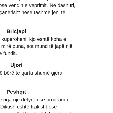
ose vendin e veprimit. Në dashuri,
çanërisht nëse tashmë jeni të
Bricjapi
rikuperoheni, kjo eshtë koha e
 mirë puna, sot mund të japë një
 fundit.
Ujori
të bërë të qarta shumë gjëra.
Peshqit
rë nga një detyrë ose program që
Dikush eshtë fizikisht ose