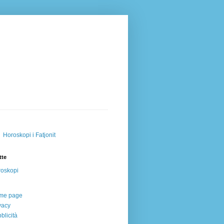
Horoskopi i Fatjonit
tte
oskopi
me page
vacy
blicità