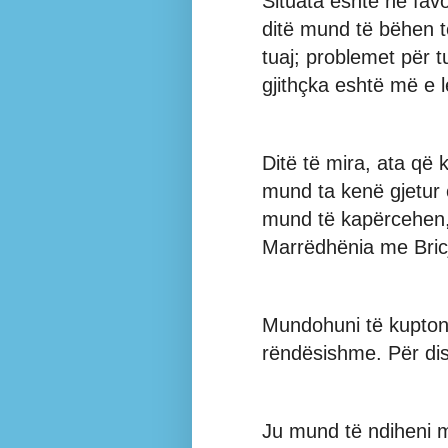
Situata eshtë në favor
ditë mund të bëhen 
tuaj; problemet për t
gjithçka eshtë më e l
Ditë të mira, ata që 
mund ta kenë gjetur o
mund të kapërcehen, 
Marrëdhënia me Bricj
Mundohuni të kuptoni 
rëndësishme. Për disa
Ju mund të ndiheni m