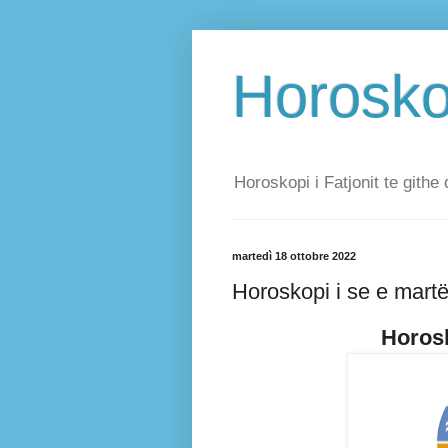
Horoskop
Horoskopi i Fatjonit te githe 
martedì 18 ottobre 2022
Horoskopi i se e mart
Horosk