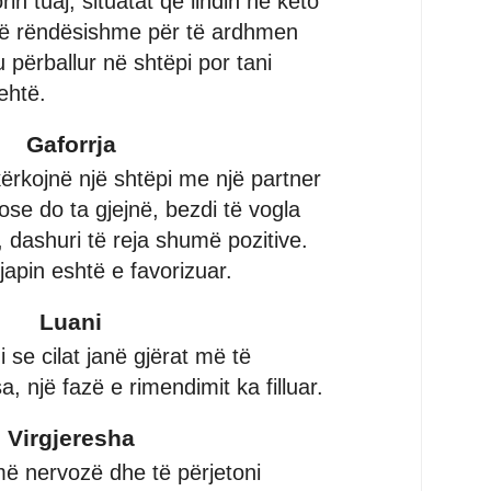
in tuaj, situatat që lindin në këto
të rëndësishme për të ardhmen
u përballur në shtëpi por tani
ehtë.
Gaforrja
kërkojnë një shtëpi me një partner
se do ta gjejnë, bezdi të vogla
dashuri të reja shumë pozitive.
apin eshtë e favorizuar.
Luani
se cilat janë gjërat më të
, një fazë e rimendimit ka filluar.
Virgjeresha
ë nervozë dhe të përjetoni