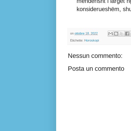
mendërisht i largët ng
konsiderueshëm, sh
on
ottobre 18, 2022
Etichette:
Horoskopi
Nessun commento:
Posta un commento