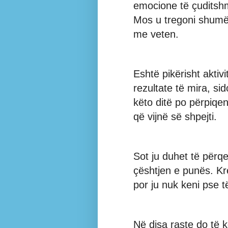
emocione të çuditshme
Mos u tregoni shumë
me veten.
Eshtë pikërisht aktiv
rezultate të mira, si
këto ditë po përpiqen
që vijnë së shpejti.
Sot ju duhet të përqe
çështjen e punës. Kr
por ju nuk keni pse t
Në disa raste do të k