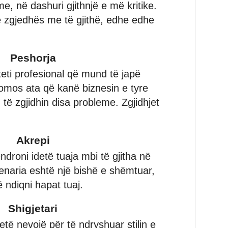
, në dashuri gjithnjë e më kritike.
 zgjedhës me të gjithë, edhe edhe
Peshorja
iteti profesional që mund të japë
domos ata që kanë biznesin e tyre
 të zgjidhin disa probleme. Zgjidhjet
Akrepi
ndroni idetë tuaja mbi të gjitha në
enaria eshtë një bishë e shëmtuar,
ë ndiqni hapat tuaj.
Shigjetari
etë nevojë për të ndryshuar stilin e