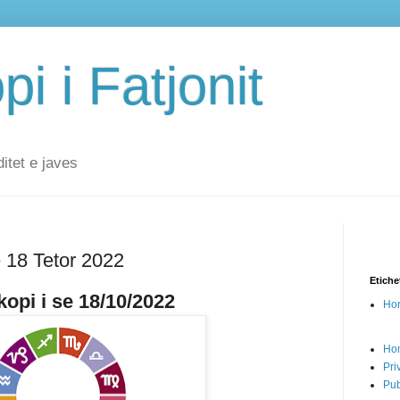
i i Fatjonit
ditet e javes
ë 18 Tetor 2022
Etiche
opi i se 18/10/2022
Hor
Ho
Pri
Pub