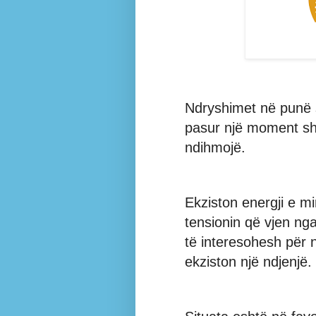
Ndryshimet në punë s
pasur një moment sh
ndihmojë.
Ekziston energji e 
tensionin që vjen ng
të interesohesh për 
ekziston një ndjenjë.