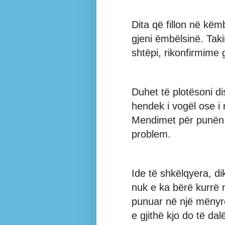
Dita që fillon në këm
gjeni ëmbëlsinë. Tak
shtëpi, rikonfirmime 
Duhet të plotësoni d
hendek i vogël ose i 
Mendimet për punën k
problem.
Ide të shkëlqyera, d
nuk e ka bërë kurrë 
punuar në një mënyrë
e gjithë kjo do të da