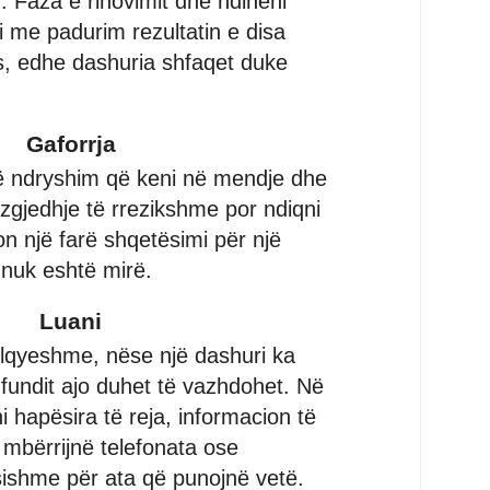
z. Faza e rinovimit dhe ndiheni
i me padurim rezultatin e disa
s, edhe dashuria shfaqet duke
Gaforrja
ë ndryshim që keni në mendje dhe
zgjedhje të rrezikshme por ndiqni
ton një farë shqetësimi për një
 nuk eshtë mirë.
Luani
ëlqyeshme, nëse një dashuri ka
ë fundit ajo duhet të vazhdohet. Në
 hapësira të reja, informacion të
 mbërrijnë telefonata ose
ishme për ata që punojnë vetë.