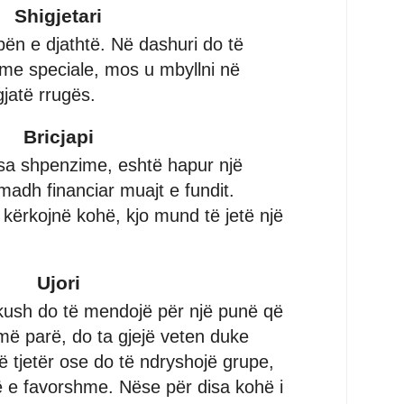
Shigjetari
bën e djathtë. Në dashuri do të
ime speciale, mos u mbyllni në
gjatë rrugës.
Bricjapi
isa shpenzime, eshtë hapur një
madh financiar muajt e fundit.
ërkojnë kohë, kjo mund të jetë një
Ujori
ikush do të mendojë për një punë që
më parë, do ta gjejë veten duke
 tjetër ose do të ndryshojë grupe,
lë e favorshme. Nëse për disa kohë i