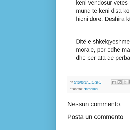
keni vendosur vetes që
mund të keni disa ko
hiqni dorë. Dëshira 
Ditë e shkëlqyeshme
morale, por edhe mate
dhe për ata që përba
on
settembre 19, 2022
Etichette:
Horoskopi
Nessun commento:
Posta un commento