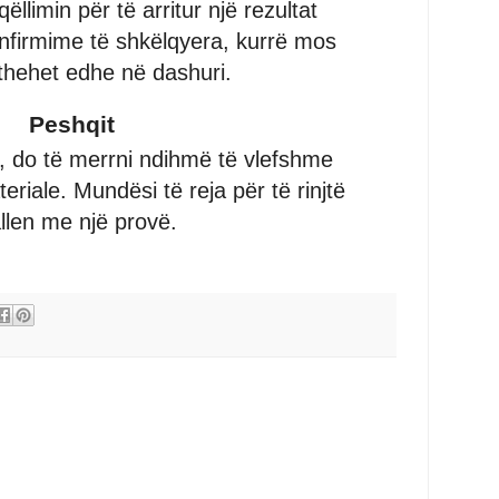
llimin për të arritur një rezultat
nfirmime të shkëlqyera, kurrë mos
kthehet edhe në dashuri.
Peshqit
, do të merrni ndihmë të vlefshme
riale. Mundësi të reja për të rinjtë
llen me një provë.