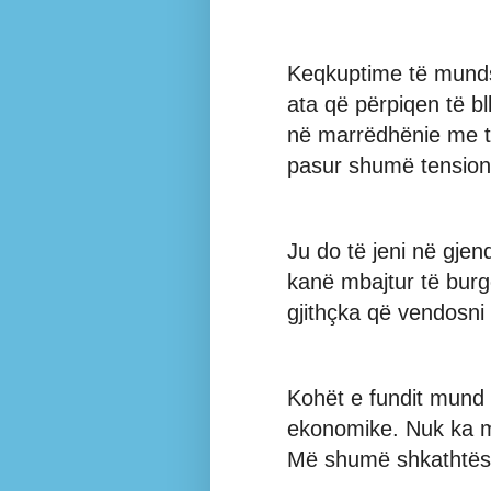
Keqkuptime të munds
ata që përpiqen të bl
në marrëdhënie me të
pasur shumë tensione
Ju do të jeni në gjen
kanë mbajtur të burg
gjithçka që vendosn
Kohët e fundit mund 
ekonomike. Nuk ka m
Më shumë shkathtësi