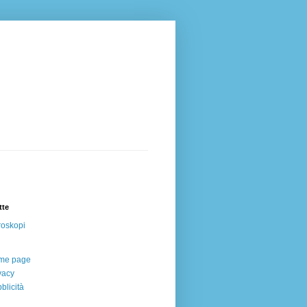
tte
oskopi
me page
vacy
blicità