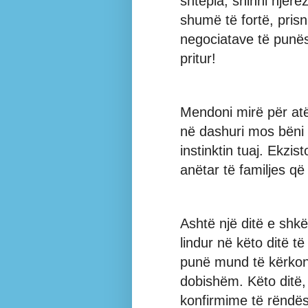
shtëpia, shihni njerë
shumë të fortë, prisn
negociatave të punë
pritur!
Mendoni mirë për at
në dashuri mos bëni 
instinktin tuaj. Ekzis
anëtar të familjes që
Ashtë një ditë e shk
lindur në këto ditë t
punë mund të kërkoni
dobishëm. Këto ditë,
konfirmime të rëndës