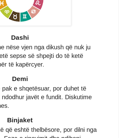
Dashi
he nëse vjen nga dikush që nuk ju
etë sepse së shpejti do të ketë
për të kapërcyer.
Demi
ë pak e shqetësuar, por duhet të
 ndodhur javët e fundit. Diskutime
nes.
Binjaket
ë që eshtë thelbësore, por dilni nga