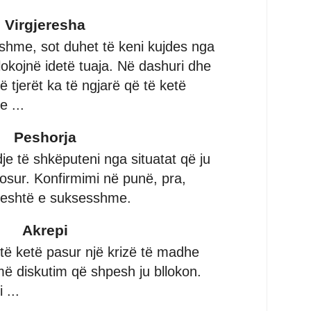
Virgjeresha
hme, sot duhet të keni kujdes nga
lokojnë idetë tuaja. Në dashuri dhe
 tjerët ka të ngjarë që të ketë
 ...
Peshorja
dje të shkëputeni nga situatat që ju
osur. Konfirmimi në punë, pra,
i eshtë e suksesshme.
Akrepi
të ketë pasur një krizë të madhe
ë diskutim që shpesh ju bllokon.
 ...