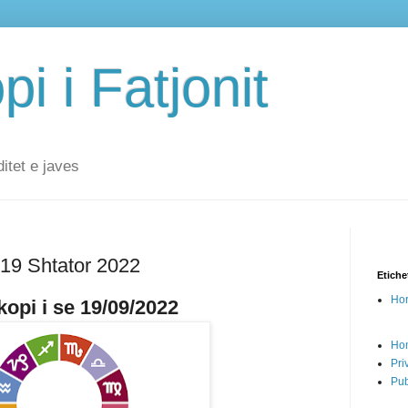
i i Fatjonit
ditet e javes
 19 Shtator 2022
Etiche
Hor
opi i se 19/09/2022
Ho
Pri
Pub