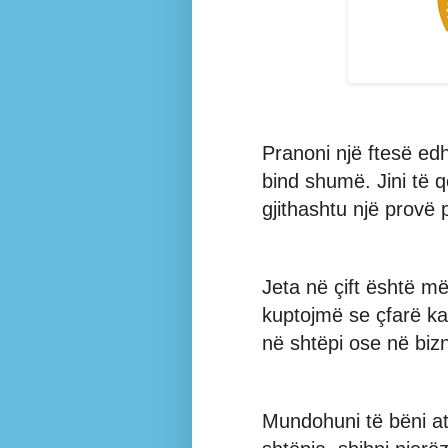
Pranoni një ftesë ed
bind shumë. Jini të q
gjithashtu një provë 
Jeta në çift është m
kuptojmë se çfarë ka
në shtëpi ose në biz
Mundohuni të bëni at