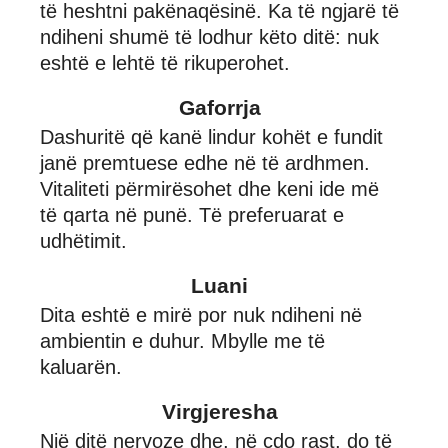
të heshtni pakënaqësinë. Ka të ngjarë të
ndiheni shumë të lodhur këto ditë: nuk
eshtë e lehtë të rikuperohet.
Gaforrja
Dashuritë që kanë lindur kohët e fundit
janë premtuese edhe në të ardhmen.
Vitaliteti përmirësohet dhe keni ide më
të qarta në punë. Të preferuarat e
udhëtimit.
Luani
Dita eshtë e mirë por nuk ndiheni në
ambientin e duhur. Mbylle me të
kaluarën.
Virgjeresha
Një ditë nervoze dhe, në çdo rast, do të