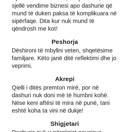
sjellë vendime biznesi apo dashurie që
mund të duken paksa të komplikuara në
sipërfaqe. Dita kur nuk mund të
qëndrosh me kot!
Peshorja
Dëshironi të mbyllni veten, shqetësime
familjare. Këto janë ditë reflektimi dhe jo
veprimi.
Akrepi
Qielli i ditës premton mirë, por në
dashuri nuk doni më të humbni kohë.
Nëse keni aftësi të mira në punë, tani
eshtë koha ta vini në dukje!
Shigjetari