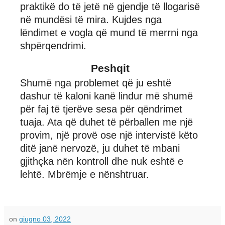
praktikë do të jetë në gjendje të llogarisë
në mundësi të mira. Kujdes nga
lëndimet e vogla që mund të merrni nga
shpërqendrimi.
Peshqit
Shumë nga problemet që ju eshtë
dashur të kaloni kanë lindur më shumë
për faj të tjerëve sesa për qëndrimet
tuaja. Ata që duhet të përballen me një
provim, një provë ose një intervistë këto
ditë janë nervozë, ju duhet të mbani
gjithçka nën kontroll dhe nuk eshtë e
lehtë. Mbrëmje e nënshtruar.
on
giugno 03, 2022