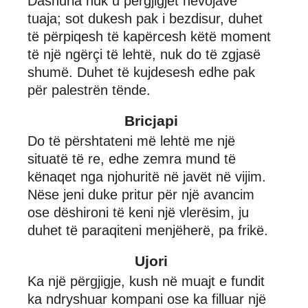
Dashuria nuk u përgjigjet nevojave
tuaja; sot dukesh pak i bezdisur, duhet
të përpiqesh të kapërcesh këtë moment
të një ngërçi të lehtë, nuk do të zgjasë
shumë. Duhet të kujdesesh edhe pak
për palestrën tënde.
Bricjapi
Do të përshtateni më lehtë me një
situatë të re, edhe zemra mund të
kënaqet nga njohuritë në javët në vijim.
Nëse jeni duke pritur për një avancim
ose dëshironi të keni një vlerësim, ju
duhet të paraqiteni menjëherë, pa frikë.
Ujori
Ka një përgjigje, kush në muajt e fundit
ka ndryshuar kompani ose ka filluar një