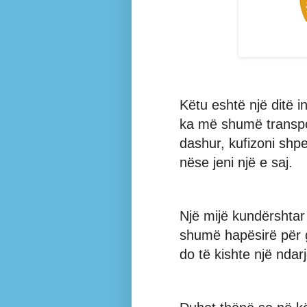
Këtu eshtë një ditë i
ka më shumë transpo
dashur, kufizoni shp
nëse jeni një e saj.
Një mijë kundërshtar
shumë hapësirë për g
do të kishte një ndarj