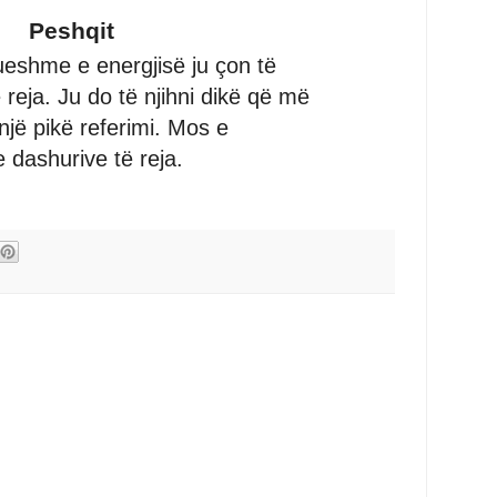
Peshqit
rueshme e energjisë ju çon të
 reja. Ju do të njihni dikë që më
jë pikë referimi. Mos e
e dashurive të reja.