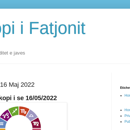
i i Fatjonit
ditet e javes
 16 Maj 2022
Etiche
Hor
opi i se 16/05/2022
Ho
Pri
Pub