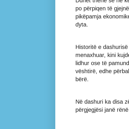
Duhet thënë se në kë
po përpiqen të gjejnë
pikëpamja ekonomike
dyta.
Historitë e dashurisë
menaxhuar, kini kujd
lidhur ose të pamundu
vështirë, edhe përbal
bërë.
Në dashuri ka disa z
përgjegjësi janë rënë