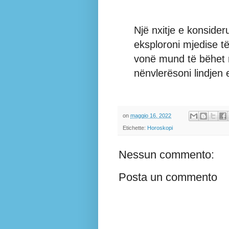
Një nxitje e konside
eksploroni mjedise të
vonë mund të bëhet n
nënvlerësoni lindjen 
on
maggio 16, 2022
Etichette:
Horoskopi
Nessun commento:
Posta un commento