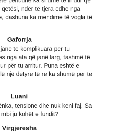
të periudhë ka shumë të lindur që
 qetësi, ndër të tjera edhe nga
, dashuria ka mendime të vogla të
Gaforrja
 janë të komplikuara për tu
es nga ata që janë larg, tashmë të
r për tu arritur. Puna eshtë e
lë një detyre të re ka shumë për të
Luani
ënka, tensione dhe nuk keni faj. Sa
 mbi ju kohët e fundit?
Virgjeresha