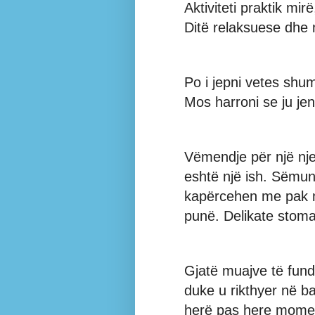
Aktiviteti praktik mir
Ditë relaksuese dhe m
Po i jepni vetes shu
Mos harroni se ju jen
Vëmendje për një nje
eshtë një ish. Sëmu
kapërcehen me pak 
punë. Delikate stom
Gjatë muajve të fundi
duke u rikthyer në bal
herë pas here momen