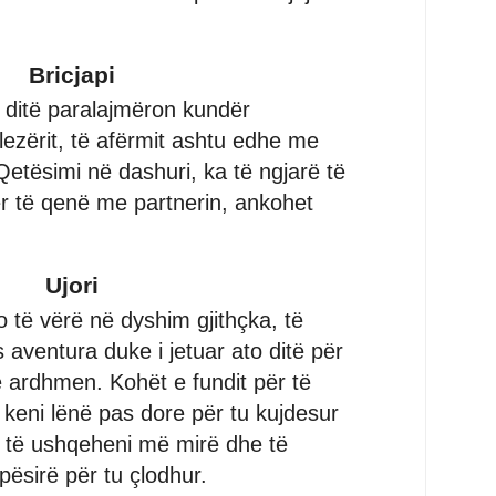
Bricjapi
 ditë paralajmëron kundër
lezërit, të afërmit ashtu edhe me
Qetësimi në dashuri, ka të ngjarë të
r të qenë me partnerin, ankohet
Ujori
 të vërë në dyshim gjithçka, të
es aventura duke i jetuar ato ditë për
ë ardhmen. Kohët e fundit për të
keni lënë pas dore për tu kujdesur
et të ushqeheni më mirë dhe të
ësirë për tu çlodhur.