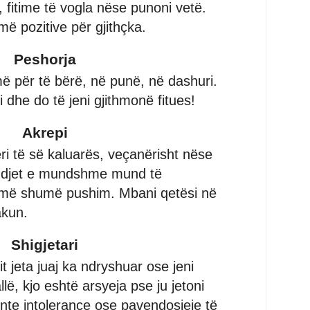
ë, fitime të vogla nëse punoni vetë.
ë pozitive për gjithçka.
Peshorja
më për të bërë, në punë, në dashuri.
i dhe do të jeni gjithmonë fitues!
Akrepi
ri të së kaluarës, veçanërisht nëse
ndjet e mundshme mund të
më shumë pushim. Mbani qetësi në
akun.
Shigjetari
t jeta juaj ka ndryshuar ose jeni
lë, kjo eshtë arsyeja pse ju jetoni
te intolerance ose pavendosjeje të