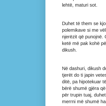
lehtë, maturi sot.
Duhet të them se kjo
polemikave si me vël
njerëzit që punojnë. 
ketë më pak kohë pë
dikush.
Në dashuri, dikush do
tjerët do ti japin vet
ditë, pa hipotekuar t
bërë shumë gjëra që 
për trupin tuaj, duh
merrni më shumë hap