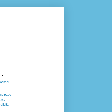
tte
oskopi
me page
vacy
blicità