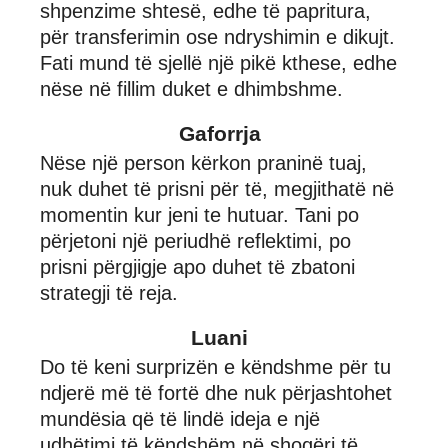
shpenzime shtesë, edhe të papritura,
për transferimin ose ndryshimin e dikujt.
Fati mund të sjellë një pikë kthese, edhe
nëse në fillim duket e dhimbshme.
Gaforrja
Nëse një person kërkon praninë tuaj,
nuk duhet të prisni për të, megjithatë në
momentin kur jeni te hutuar. Tani po
përjetoni një periudhë reflektimi, po
prisni përgjigje apo duhet të zbatoni
strategji të reja.
Luani
Do të keni surprizën e këndshme për tu
ndjerë më të fortë dhe nuk përjashtohet
mundësia që të lindë ideja e një
udhëtimi të këndshëm në shoqëri të