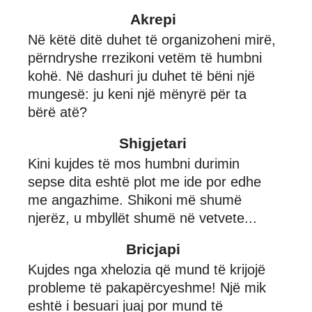
Akrepi
Në këtë ditë duhet të organizoheni mirë,
përndryshe rrezikoni vetëm të humbni
kohë. Në dashuri ju duhet të bëni një
mungesë: ju keni një mënyrë për ta
bërë atë?
Shigjetari
Kini kujdes të mos humbni durimin
sepse dita eshtë plot me ide por edhe
me angazhime. Shikoni më shumë
njerëz, u mbyllët shumë në vetvete...
Bricjapi
Kujdes nga xhelozia që mund të krijojë
probleme të pakapërcyeshme! Një mik
eshtë i besuari juaj por mund të