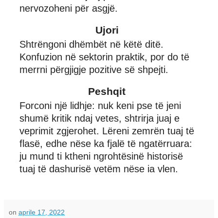
nervozoheni për asgjë.
Ujori
Shtrëngoni dhëmbët në këtë ditë.
Konfuzion në sektorin praktik, por do të
merrni përgjigje pozitive së shpejti.
Peshqit
Forconi një lidhje: nuk keni pse të jeni
shumë kritik ndaj vetes, shtrirja juaj e
veprimit zgjerohet. Lëreni zemrën tuaj të
flasë, edhe nëse ka fjalë të ngatërruara:
ju mund ti ktheni ngrohtësinë historisë
tuaj të dashurisë vetëm nëse ia vlen.
on
aprile 17, 2022