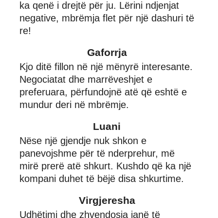
ka qenë i drejtë për ju. Lërini ndjenjat
negative, mbrëmja flet për një dashuri të
re!
Gaforrja
Kjo ditë fillon në një mënyrë interesante.
Negociatat dhe marrëveshjet e
preferuara, përfundojnë atë që eshtë e
mundur deri në mbrëmje.
Luani
Nëse një gjendje nuk shkon e
panevojshme për të nderprehur, më
mirë prerë atë shkurt. Kushdo që ka një
kompani duhet të bëjë disa shkurtime.
Virgjeresha
Udhëtimi dhe zhvendosja janë të