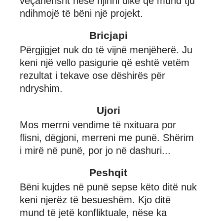
veçanërisht nëse njihni dikë që mund tju
ndihmojë të bëni një projekt.
Bricjapi
Përgjigjet nuk do të vijnë menjëherë. Ju
keni një vello pasigurie që eshtë vetëm
rezultat i tekave ose dëshirës për
ndryshim.
Ujori
Mos merrni vendime të nxituara por
flisni, dëgjoni, merreni me punë. Shërim
i mirë në punë, por jo në dashuri...
Peshqit
Bëni kujdes në punë sepse këto ditë nuk
keni njerëz të besueshëm. Kjo ditë
mund të jetë konfliktuale, nëse ka