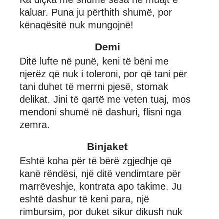
kaluar. Puna ju përthith shumë, por
kënaqësitë nuk mungojnë!
Demi
Ditë lufte në punë, keni të bëni me
njerëz që nuk i toleroni, por që tani për
tani duhet të merrni pjesë, stomak
delikat. Jini të qartë me veten tuaj, mos
mendoni shumë në dashuri, flisni nga
zemra.
Binjaket
Eshtë koha për të bërë zgjedhje që
kanë rëndësi, një ditë vendimtare për
marrëveshje, kontrata apo takime. Ju
eshtë dashur të keni para, një
rimbursim, por duket sikur dikush nuk