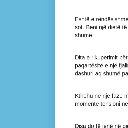
Eshtë e rëndësishme
sot. Beni një dietë
shumë.
Dita e rikuperimit pë
paqartësitë e një fja
dashuri aq shumë pas
Kthehu në një fazë m
momente tensioni në
Disa do të jenë në gj