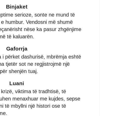
Binjaket
ptime serioze, sonte ne mund të
 e humbur. Vendosni më shumë
veçanërisht nëse ka pasur zhgënjime
në të kaluarën.
Gaforrja
Sa i përket dashurisë, mbrëmja eshtë
a tjetër sot ne regjistrojmë një
për shenjën tuaj.
Luani
krizë, viktima të tradhtisë, të
 duhen menaxhuar me kujdes, sepse
i të mbyllni një histori ose të
ime.