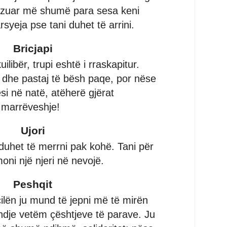
nzuar më shumë para sesa keni
rsyeja pse tani duhet të arrini.
Bricjapi
ilibër, trupi eshtë i rraskapitur.
h dhe pastaj të bësh paqe, por nëse
si në natë, atëherë gjërat
ë marrëveshje!
Ujori
 duhet të merrni pak kohë. Tani për
moni një njeri në nevojë.
Peshqit
cilën ju mund të jepni më të mirën
endje vetëm çështjeve të parave. Ju