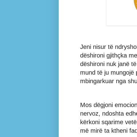
Jeni nisur të ndrysh
dëshironi gjithçka m
dëshironi nuk janë t
mund të ju mungojë pa
mbingarkuar nga shu
Mos dëgjoni emocione
nervoz, ndoshta edh
kërkoni sqarime vetë
më mirë ta ktheni fa