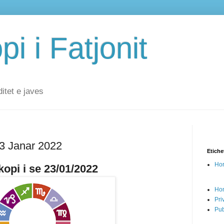
i i Fatjonit
ditet e javes
23 Janar 2022
Etiche
Hor
opi i se 23/01/2022
Ho
Pri
Pub