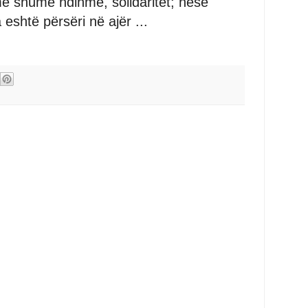
më shumë ndihmë, solidaritet; nëse
 eshtë përsëri në ajër ...