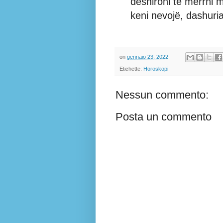
dëshironi të merrni 
keni nevojë, dashuria
on
gennaio 23, 2022
Etichette:
Horoskopi
Nessun commento:
Posta un commento