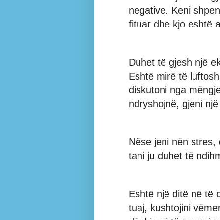
negative. Keni shpe
fituar dhe kjo eshtë a
Duhet të gjesh një eku
Eshtë mirë të luftos
diskutoni nga mëngje
ndryshojnë, gjeni nj
Nëse jeni nën stres,
tani ju duhet të ndih
Eshtë një ditë në të 
tuaj, kushtojini vëm