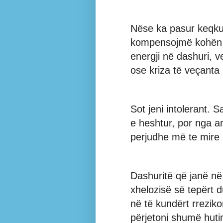
Nëse ka pasur keqku
kompensojmë kohën
energji në dashuri, 
ose kriza të veçanta 
Sot jeni intolerant. 
e heshtur, por nga an
perjudhe më te mire 
Dashuritë që janë në 
xhelozisë së tepërt
në të kundërt rrezikon
përjetoni shumë hut