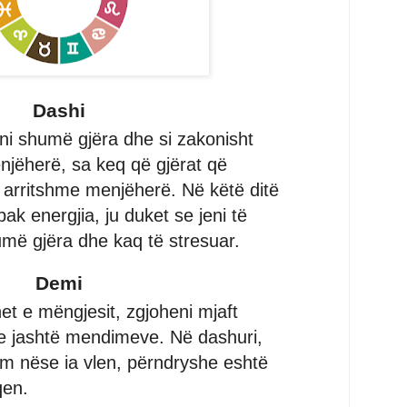
Dashi
oni shumë gjëra dhe si zakonisht
enjëherë, sa keq që gjërat që
ë arritshme menjëherë. Në këtë ditë
k energjia, ju duket se jeni të
më gjëra dhe kaq të stresuar.
Demi
t e mëngjesit, zgjoheni mjaft
e jashtë mendimeve. Në dashuri,
m nëse ia vlen, përndryshe eshtë
qen.