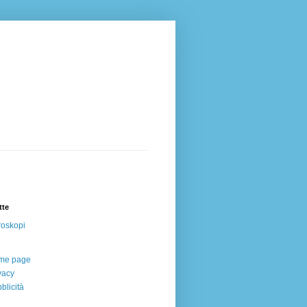
tte
oskopi
me page
vacy
blicità