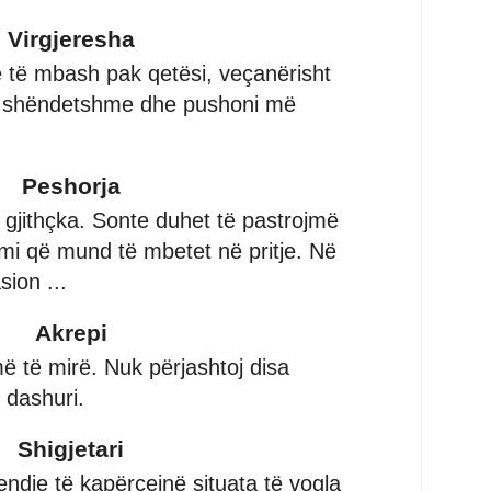
Virgjeresha
 të mbash pak qetësi, veçanërisht
 të shëndetshme dhe pushoni më
Peshorja
r gjithçka. Sonte duhet të pastrojmë
limi që mund të mbetet në pritje. Në
ion ...
Akrepi
ë të mirë. Nuk përjashtoj disa
 dashuri.
Shigjetari
endje të kapërcejnë situata të vogla