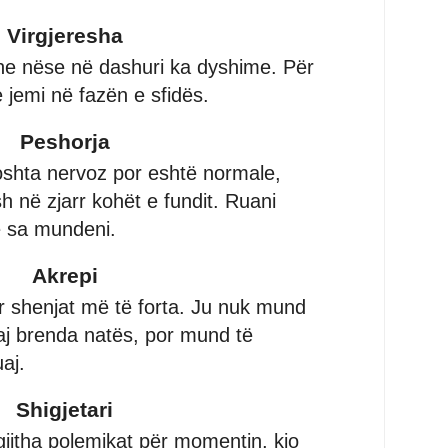
Virgjeresha
he nëse në dashuri ka dyshime. Për
 jemi në fazën e sfidës.
Peshorja
doshta nervoz por eshtë normale,
 në zjarr kohët e fundit. Ruani
ë sa mundeni.
Akrepi
ër shenjat më të forta. Ju nuk mund
uaj brenda natës, por mund të
aj.
Shigjetari
gjitha polemikat për momentin, kjo