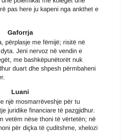
 dhe polemikat me kolegët dhe
ë pas here ju kapeni nga ankthet e
Gaforrja
 përplasje me fëmijë; risitë në
dyta. Jeni nervoz në vendin e
gët, me bashkëpunëtorët nuk
lidhur duart dhe shpesh përmbaheni
r.
Luani
he një mosmarrëveshje për tu
je juridike financiare të pazgjidhur.
m vetëm nëse thoni të vërtetën; në
oni për diçka të çuditshme, xhelozi