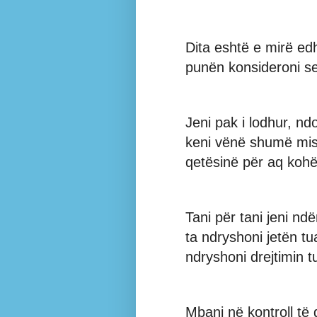
Dita eshtë e mirë ed
punën konsideroni se
Jeni pak i lodhur, n
keni vënë shumë mish
qetësinë për aq koh
Tani për tani jeni nd
ta ndryshoni jetën t
ndryshoni drejtimin tu
Mbani në kontroll të 