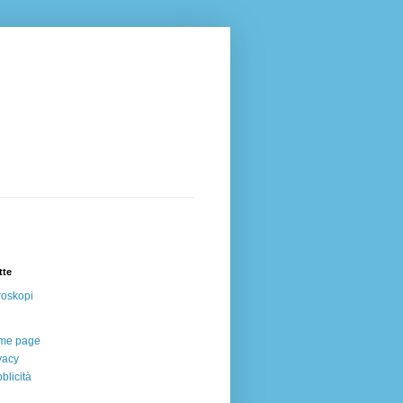
tte
oskopi
me page
vacy
blicità