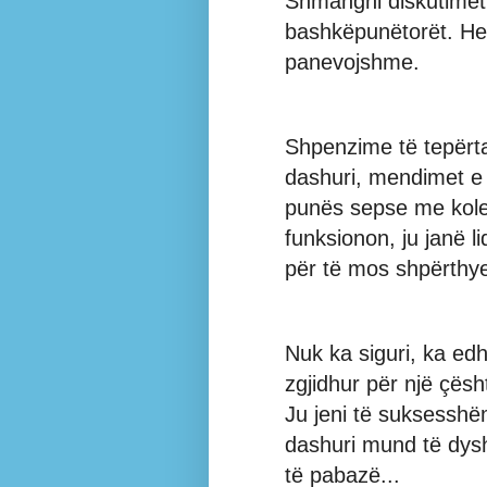
Shmangni diskutimet
bashkëpunëtorët. Her
panevojshme.
Shpenzime të tepërta,
dashuri, mendimet e 
punës sepse me kole
funksionon, ju janë 
për të mos shpërthye
Nuk ka siguri, ka ed
zgjidhur për një çësht
Ju jeni të suksesshë
dashuri mund të dysh
të pabazë...