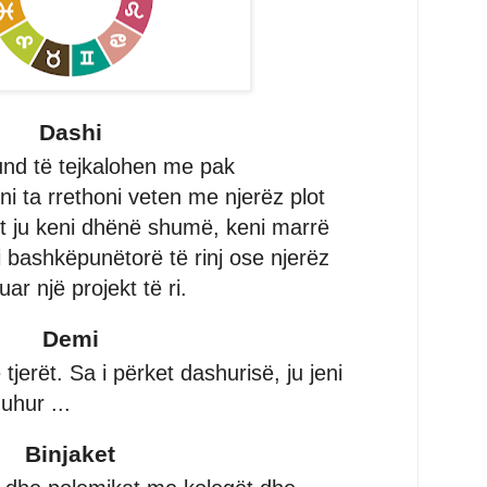
Dashi
und të tejkalohen me pak
 ta rrethoni veten me njerëz plot
dit ju keni dhënë shumë, keni marrë
 bashkëpunëtorë të rinj ose njerëz
uar një projekt të ri.
Demi
tjerët. Sa i përket dashurisë, ju jeni
uhur ...
Binjaket