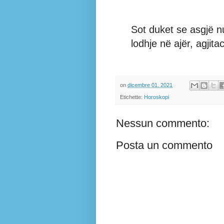
Sot duket se asgjë n
lodhje në ajër, agjita
on
dicembre 01, 2021
Etichette:
Horoskopi
Nessun commento:
Posta un commento