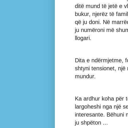
ditë mund të jetë e 
bukur, njerëz të fam
që ju doni. Në marrë
ju numëroni më shu
llogari.
Dita e ndërmjetme, fo
shtyni tensionet, nj
mundur.
Ka ardhur koha për të
largoheshi nga një 
interesante. Bëhuni
ju shpëton ...