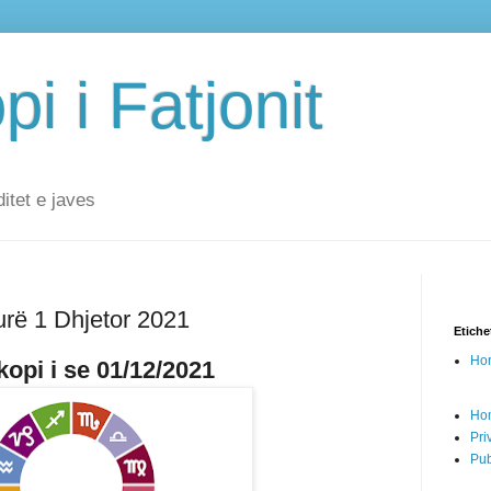
i i Fatjonit
ditet e javes
urë 1 Dhjetor 2021
Etiche
Hor
opi i se 01/12/2021
Ho
Pri
Pub