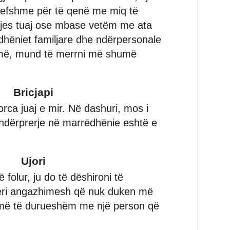
vlefshme për të qenë me miq të
iljes tuaj ose mbase vetëm me ata
dhëniet familjare dhe ndërpersonale
më, mund të merrni më shumë
Bricjapi
rca juaj e mir. Në dashuri, mos i
ë ndërprerje në marrëdhënie eshtë e
Ujori
 folur, ju do të dëshironi të
seri angazhimesh që nuk duken më
 më të durueshëm me një person që