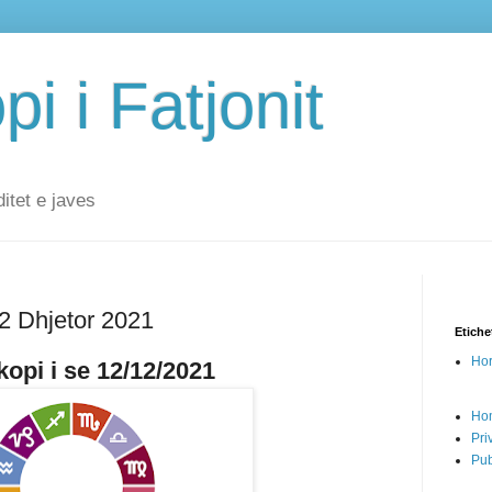
i i Fatjonit
ditet e javes
12 Dhjetor 2021
Etiche
Hor
opi i se 12/12/2021
Ho
Pri
Pub