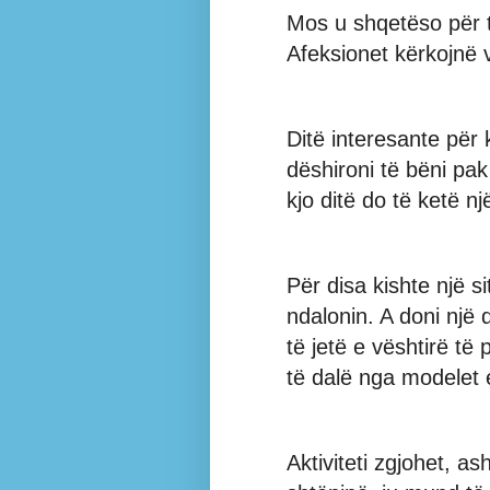
Mos u shqetëso për t
Afeksionet kërkojnë 
Ditë interesante për 
dëshironi të bëni pa
kjo ditë do të ketë n
Për disa kishte një si
ndalonin. A doni një d
të jetë e vështirë të
të dalë nga modelet
Aktiviteti zgjohet, as