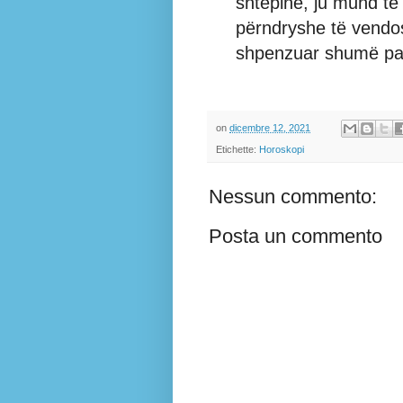
shtëpinë, ju mund të
përndryshe të vendosn
shpenzuar shumë pa
on
dicembre 12, 2021
Etichette:
Horoskopi
Nessun commento:
Posta un commento