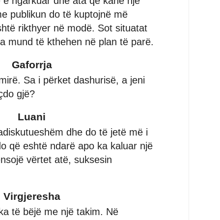
 e ngarkuar dhe ata që kanë një
 me publikun do të kuptojnë më
htë rikthyer në modë. Sot situatat
ura mund të kthehen në plan të parë.
Gaforrja
 mirë. Sa i përket dashurisë, a jeni
 çdo gjë?
Luani
padiskutueshëm dhe do të jetë më i
hdo që eshtë ndarë apo ka kaluar një
sojë vërtet atë, suksesin
Virgjeresha
 ka të bëjë me një takim. Në