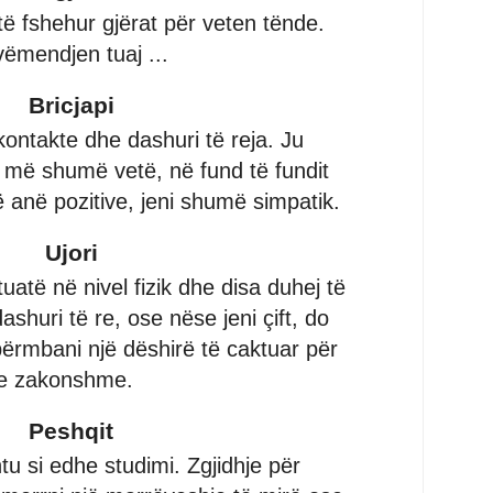
ë fshehur gjërat për veten tënde.
vëmendjen tuaj ...
Bricjapi
kontakte dhe dashuri të reja. Ju
k më shumë vetë, në fund të fundit
jë anë pozitive, jeni shumë simpatik.
Ujori
tuatë në nivel fizik dhe disa duhej të
ashuri të re, ose nëse jeni çift, do
 përmbani një dëshirë të caktuar për
 e zakonshme.
Peshqit
htu si edhe studimi. Zgjidhje për