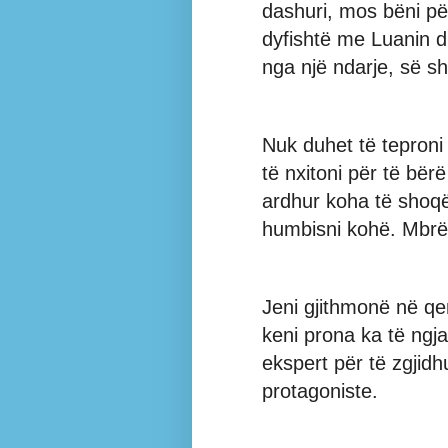
dashuri, mos bëni pë
dyfishtë me Luanin d
nga një ndarje, së shp
Nuk duhet të teproni
të nxitoni për të bër
ardhur koha të shoqë
humbisni kohë. Mbrëm
Jeni gjithmonë në q
keni prona ka të ngja
ekspert për të zgjid
protagoniste.