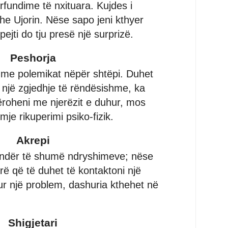
rfundime të nxituara. Kujdes i
he Ujorin. Nëse sapo jeni kthyer
ejti do tju presë një surprizë.
Peshorja
 me polemikat nëpër shtëpi. Duhet
ë një zgjedhje të rëndësishme, ka
roheni me njerëzit e duhur, mos
je rikuperimi psiko-fizik.
Akrepi
endër të shumë ndryshimeve; nëse
rë që të duhet të kontaktoni një
hur një problem, dashuria kthehet në
Shigjetari