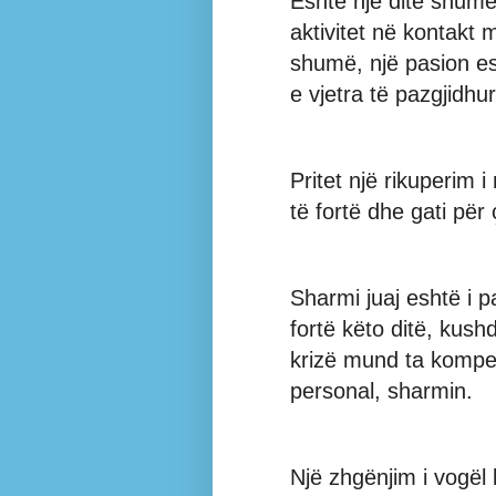
Eshtë një ditë shumë
aktivitet në kontakt
shumë, një pasion es
e vjetra të pazgjidh
Pritet një rikuperim i
të fortë dhe gati për
Sharmi juaj eshtë i 
fortë këto ditë, kus
krizë mund ta kompen
personal, sharmin.
Një zhgënjim i vogël