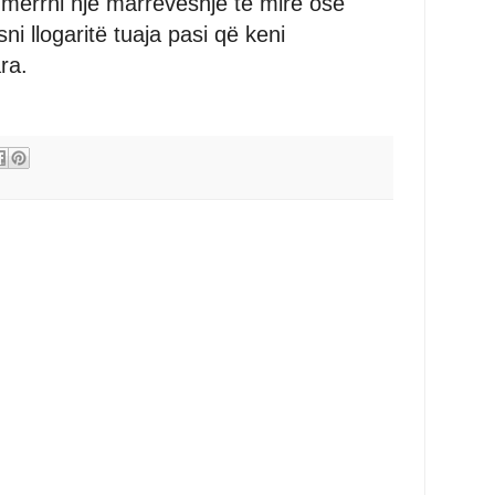
 merrni një marrëveshje të mirë ose
i llogaritë tuaja pasi që keni
ra.