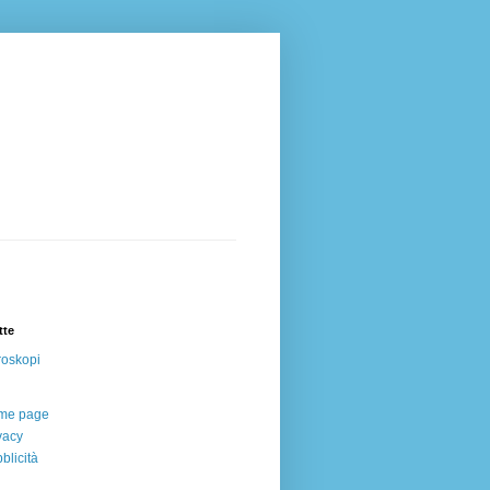
tte
oskopi
me page
vacy
blicità