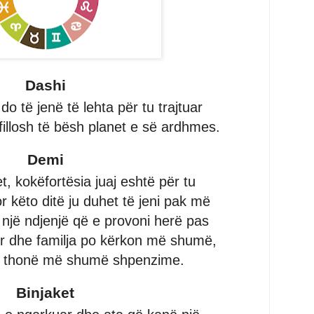
Dashi
do të jenë të lehta për tu trajtuar
 fillosh të bësh planet e së ardhmes.
Demi
t, kokëfortësia juaj eshtë për tu
or këto ditë ju duhet të jeni pak më
një ndjenjë që e provoni herë pas
hur dhe familja po kërkon më shumë,
 të thonë më shumë shpenzime.
Binjaket