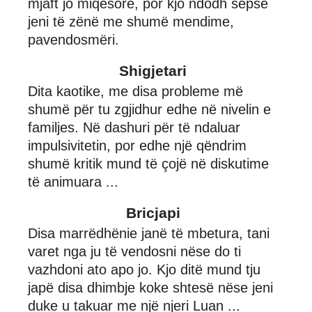
mjaft jo miqësorë, por kjo ndodh sepse
jeni të zënë me shumë mendime,
pavendosmëri.
Shigjetari
Dita kaotike, me disa probleme më
shumë për tu zgjidhur edhe në nivelin e
familjes. Në dashuri për të ndaluar
impulsivitetin, por edhe një qëndrim
shumë kritik mund të çojë në diskutime
të animuara ...
Bricjapi
Disa marrëdhënie janë të mbetura, tani
varet nga ju të vendosni nëse do ti
vazhdoni ato apo jo. Kjo ditë mund tju
japë disa dhimbje koke shtesë nëse jeni
duke u takuar me një njeri Luan ...