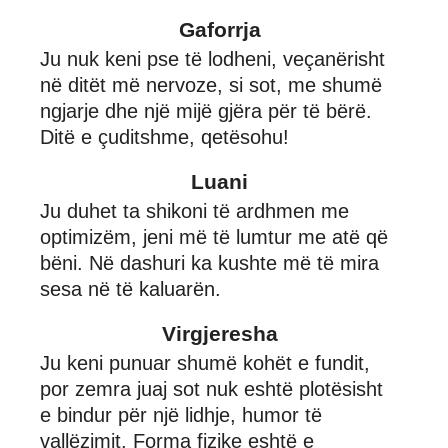
Gaforrja
Ju nuk keni pse të lodheni, veçanërisht
në ditët më nervoze, si sot, me shumë
ngjarje dhe një mijë gjëra për të bërë.
Ditë e çuditshme, qetësohu!
Luani
Ju duhet ta shikoni të ardhmen me
optimizëm, jeni më të lumtur me atë që
bëni. Në dashuri ka kushte më të mira
sesa në të kaluarën.
Virgjeresha
Ju keni punuar shumë kohët e fundit,
por zemra juaj sot nuk eshtë plotësisht
e bindur për një lidhje, humor të
vallëzimit. Forma fizike eshtë e