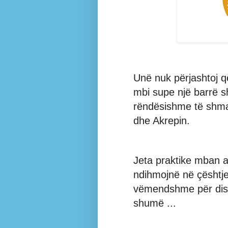
Unë nuk përjashtoj q
mbi supe një barrë sh
rëndësishme të shma
dhe Akrepin.
Jeta praktike mban 
ndihmojnë në çështje
vëmendshme për disa
shumë ...