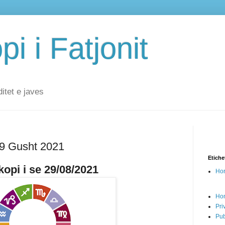
i i Fatjonit
ditet e javes
 29 Gusht 2021
Etiche
opi i se 29/08/2021
Hor
Ho
Pri
Pub