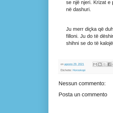
se një njeri. Krizat
në dashuri.
Ju merr diçka që duhet
filloni. Ju do të dëshi
shihni se do të kalojë
on
agosto 29, 2021
Etichette:
Horoskopi
Nessun commento:
Posta un commento