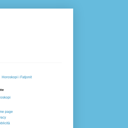
Horoskopi i Fatjonit
tte
oskopi
me page
vacy
blicità