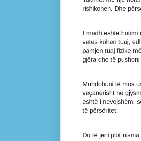
rishikohen. Dhe përsër
I madh eshtë hutimi 
vetes kohën tuaj, ed
pamjen tuaj fizike m
gjëra dhe të pushon
Mundohuni të mos ush
veçanërisht në gjysmë
eshtë i nevojshëm, 
të përsëritet.
Do të jeni plot nism