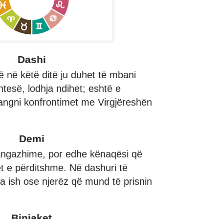
Dashi
ë në këtë ditë ju duhet të mbani
tesë, lodhja ndihet; eshtë e
ngni konfrontimet me Virgjëreshën
Demi
angazhime, por edhe kënaqësi që
t e përditshme. Në dashuri të
 ish ose njerëz që mund të prisnin
Binjaket