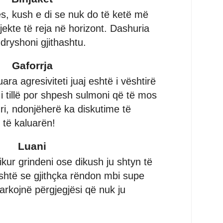
s, kush e di se nuk do të ketë më
ekte të reja në horizont. Dashuria
dryshoni gjithashtu.
Gaforrja
a agresiviteti juaj eshtë i vështirë
 i tillë por shpesh sulmoni që të mos
i, ndonjëherë ka diskutime të
 të kaluarën!
Luani
kur grindeni ose dikush ju shtyn të
shtë se gjithçka rëndon mbi supe
arkojnë përgjegjësi që nuk ju