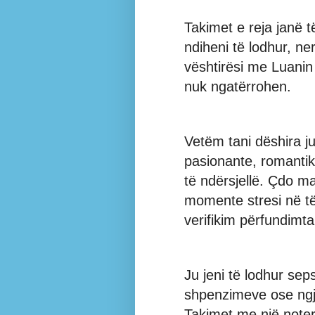
Takimet e reja janë 
ndiheni të lodhur, ne
vështirësi me Luanin 
nuk ngatërrohen.
Vetëm tani dëshira jua
pasionante, romantike
të ndërsjellë. Çdo m
momente stresi në të
verifikim përfundimta
Ju jeni të lodhur sep
shpenzimeve ose ngja
Takimet me një noter,