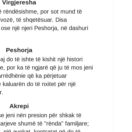
Virgjeresha
të rëndësishme, por sot mund të
rvozë, të shqetësuar. Disa
ose një njeri Peshorja, në dashuri
Peshorja
j do të ishte të kishit një histori
, por ka të ngjarë që ju të mos jeni
arrëdhënie që ka përjetuar
 kaluarën do të nxitet për një
r.
Akrepi
se jeni nën presion për shkak të
rjeve shumë të "rënda" familjare;
 një avokat, kontratat që do të