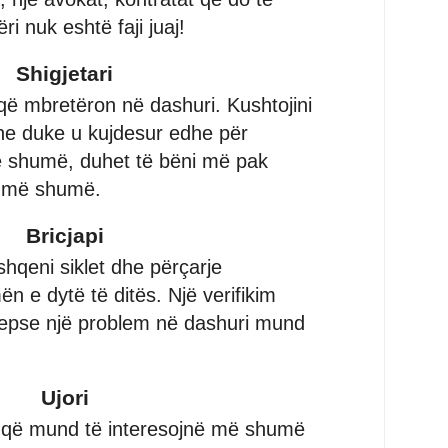
i nuk eshtë faji juaj!
Shigjetari
që mbretëron në dashuri. Kushtojini
he duke u kujdesur edhe për
ë shumë, duhet të bëni më pak
i më shumë.
Bricjapi
qeni siklet dhe përçarje
n e dytë të ditës. Një verifikim
sepse një problem në dashuri mund
Ujori
a që mund të interesojnë më shumë