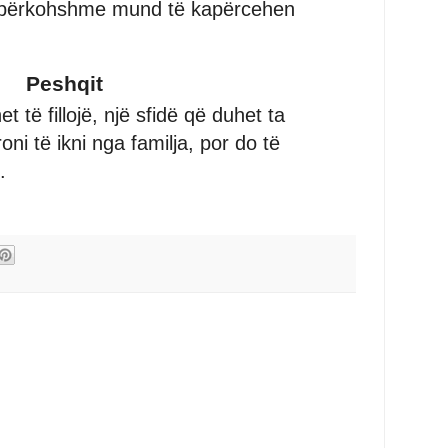
 e përkohshme mund të kapërcehen
Peshqit
 të fillojë, një sfidë që duhet ta
roni të ikni nga familja, por do të
.