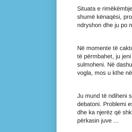
Situata e rimëkëmbje
shumë kënaqësi, proj
ndryshon dhe ju po n
Në momente të caktuar
të përmbahet, ju jeni
sulmoheni. Në dashur
vogla, mos u kthe në
Ju mund të ndiheni si
debatoni. Problemi e
dhe ka njerëz që shk
përkasin juve ...