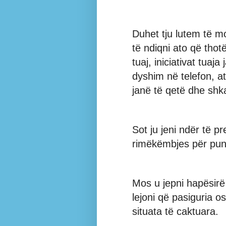
Duhet tju lutem të m
të ndiqni ato që tho
tuaj, iniciativat tua
dyshim në telefon, at
janë të qetë dhe shka
Sot ju jeni ndër të pr
rimëkëmbjes për pun
Mos u jepni hapësirë
lejoni që pasiguria o
situata të caktuara.