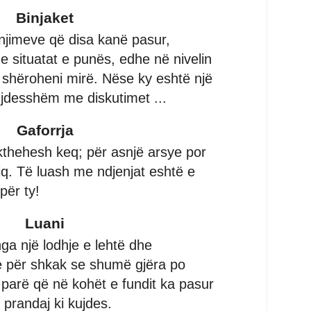
Binjaket
njimeve që disa kanë pasur,
me situatat e punës, edhe në nivelin
o shëroheni mirë. Nëse ky eshtë një
 kujdesshëm me diskutimet ...
Gaforrja
 kthehesh keq; për asnjë arsye por
iriq. Të luash me ndjenjat eshtë e
për ty!
Luani
ga një lodhje e lehtë dhe
e për shkak se shumë gjëra po
parë që në kohët e fundit ka pasur
prandaj ki kujdes.