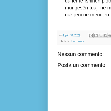
duhet të fshihen plot
mungesën tuaj, në m
nuk jeni në mendjen t
on
luglio 08, 2021
Etichette:
Horoskopi
Nessun commento:
Posta un commento