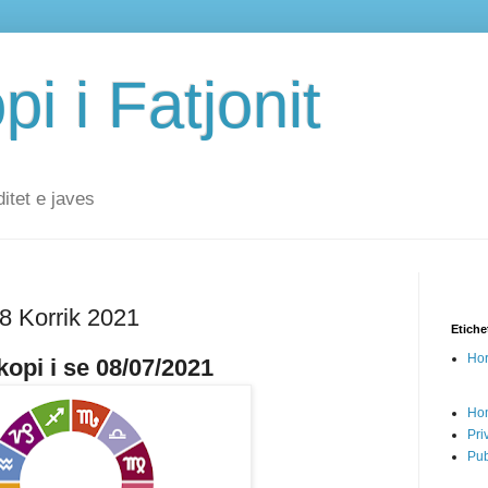
i i Fatjonit
ditet e javes
 8 Korrik 2021
Etiche
Hor
opi i se 08/07/2021
Ho
Pri
Pub