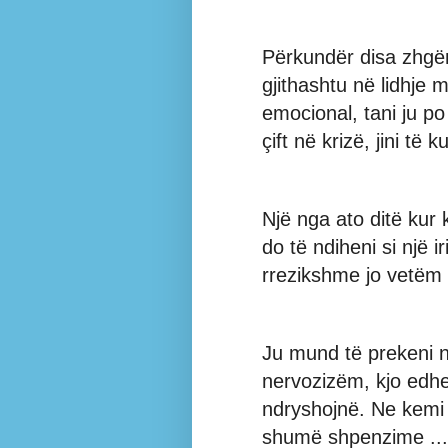
Përkundër disa zhgë
gjithashtu në lidhje 
emocional, tani ju p
çift në krizë, jini të
Një nga ato ditë kur
do të ndiheni si një 
rrezikshme jo vetëm 
Ju mund të prekeni n
nervozizëm, kjo edh
ndryshojnë. Ne kemi 
shumë shpenzime ... 