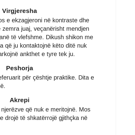
Virgjeresha
os e ekzagjeroni në kontraste dhe
të zemra juaj, veçanërisht mendjen
ja janë të vlefshme. Dikush shikon me
a që ju kontaktojnë këto ditë nuk
rkojnë ankthet e tyre tek ju.
Peshorja
eferuarit për çështje praktike. Dita e
ë.
Akrepi
 njerëzve që nuk e meritojnë. Mos
se drojë të shkatërrojë gjithçka në