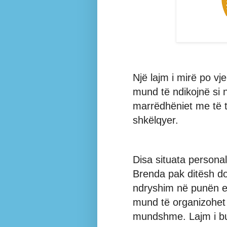
Një lajm i mirë po v
mund të ndikojnë si
marrëdhëniet me të tj
shkëlqyer.
Disa situata persona
Brenda pak ditësh do
ndryshim në punën e 
mund të organizohet
mundshme. Lajm i b