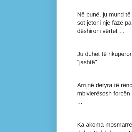
Në punë, ju mund të z
sot jetoni një fazë p
dëshironi vërtet ...
Ju duhet të rikupero
"jashtë".
Arrijnë detyra të rë
mbivlerësosh forcën 
...
Ka akoma mosmarrëve