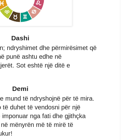
Dashi
jen; ndryshimet dhe përmirësimet që
 në punë ashtu edhe në
erët. Sot eshtë një ditë e
Demi
le mund të ndryshojnë për të mira.
 të duhet të vendosni për një
imponuar nga fati dhe gjithçka
 në mënyrën më të mirë të
ukur!