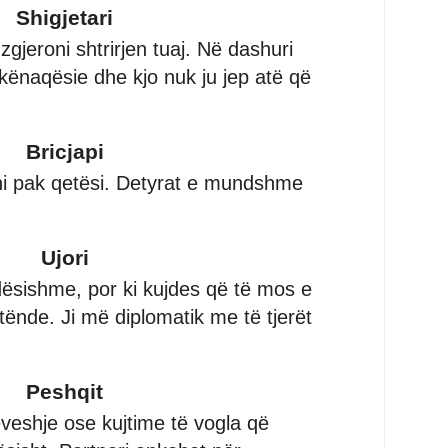
Shigjetari
gjeroni shtrirjen tuaj. Në dashuri
akënaqësie dhe kjo nuk ju jep atë që
Bricjapi
ni pak qetësi. Detyrat e mundshme
Ujori
ndësishme, por ki kujdes që të mos e
tënde. Ji më diplomatik me të tjerët
Peshqit
shje ose kujtime të vogla që