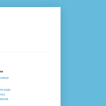
tte
oskopi
me page
vacy
blicità