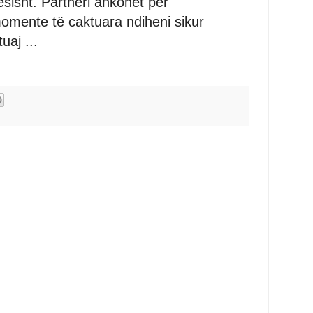
ësisht. Partneri ankohet për
omente të caktuara ndiheni sikur
uaj ...