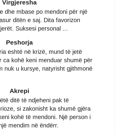
Virgjeresha
ve dhe mbase po mendoni për një
sur ditën e saj. Dita favorizon
erët. Suksesi personal ...
Peshorja
ia eshtë në krizë, mund të jetë
për ca kohë keni menduar shumë për
 nuk u kursye, natyrisht gjithmonë
Akrepi
ëtë ditë të ndjeheni pak të
rioze, si zakonisht ka shumë gjëra
keni kohë të mendoni. Një person i
 një mendim në ëndërr.