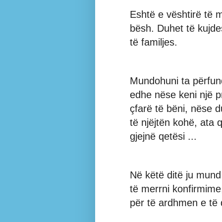
Eshtë e vështirë të 
bësh. Duhet të kujd
të familjes.
Mundohuni ta përfund
edhe nëse keni një p
çfarë të bëni, nëse d
të njëjtën kohë, ata q
gjejnë qetësi ...
Në këtë ditë ju mund 
të merrni konfirmime,
për të ardhmen e të