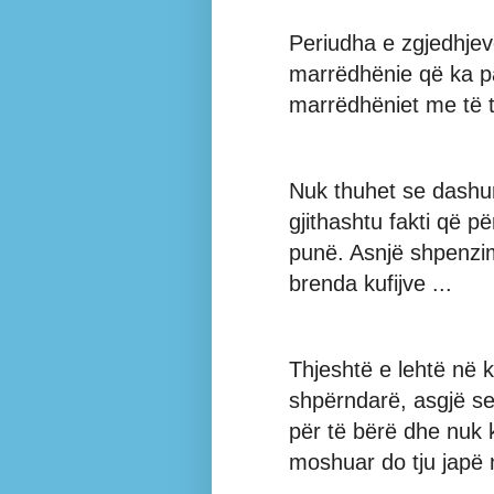
Periudha e zgjedhje
marrëdhënie që ka pa
marrëdhëniet me të tj
Nuk thuhet se dashur
gjithashtu fakti që 
punë. Asnjë shpenzim
brenda kufijve ...
Thjeshtë e lehtë në k
shpërndarë, asgjë se
për të bërë dhe nuk 
moshuar do tju japë