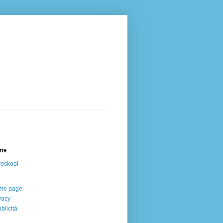
tte
oskopi
me page
vacy
blicità