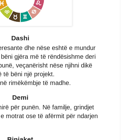
Dashi
nteresante dhe nëse eshtë e mundur
ë bëni gjëra më të rëndësishme deri
unë, veçanërisht nëse njihni dikë
të bëni një projekt.
 në rimëkëmbje të madhe.
Demi
rë për punën. Në familje, grindjet
 e motrat ose të afërmit për ndarjen
Binjaket