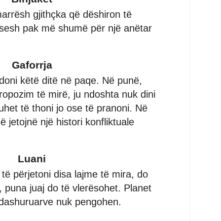
marrësh gjithçka që dëshiron të
esesh pak më shumë për një anëtar
Gaforrja
oni këtë ditë në paqe. Në punë,
ropozim të mirë, ju ndoshta nuk dini
uhet të thoni jo ose të pranoni. Në
ë jetojnë një histori konfliktuale
Luani
të përjetoni disa lajme të mira, do
 puna juaj do të vlerësohet. Planet
 dashuruarve nuk pengohen.