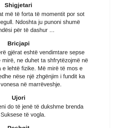
Shigjetari
at më të forta të momentit por sot
regull. Ndoshta ju punoni shumë
ësi për të dashur ...
Bricjapi
ërë gjërat eshtë vendimtare sepse
e mirë, ne duhet ta shfrytëzojmë në
e lehtë fizike. Më mirë të mos e
edhe nëse një zhgënjim i fundit ka
, vonesa në marrëveshje.
Ujori
keni do të jenë të dukshme brenda
. Suksese të vogla.
Peshqit