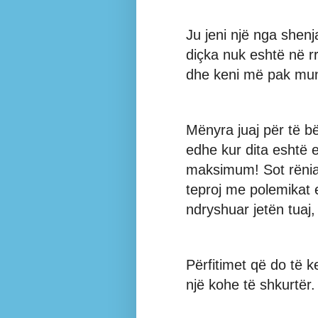
Ju jeni një nga shenj
diçka nuk eshtë në r
dhe keni më pak mund
Mënyra juaj për të b
edhe kur dita eshtë 
maksimum! Sot rënia 
teproj me polemikat 
ndryshuar jetën tuaj
Përfitimet që do të 
një kohe të shkurtër