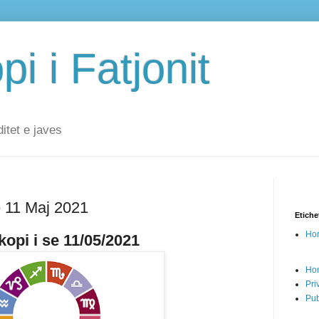
i i Fatjonit
ditet e javes
ë 11 Maj 2021
Etiche
Hor
opi i se 11/05/2021
Ho
Pri
Pub