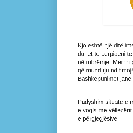
Kjo eshtë një ditë i
duhet të përpiqeni t
në mbrëmje. Merrni p
që mund tju ndihmojë 
Bashkëpunimet janë
Padyshim situatë e mi
e vogla me vëllezërit
e përgjegjësive.