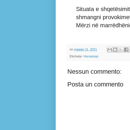
Situata e shqetësimi
shmangni provokimet 
Mërzi në marrëdhëni
on
maggio 11, 2021
Etichette:
Horoskopi
Nessun commento:
Posta un commento