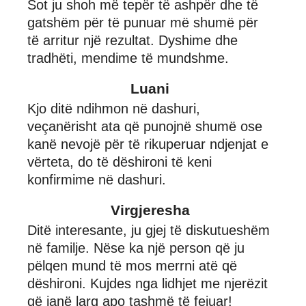
Sot ju shoh më tepër të ashpër dhe të
gatshëm për të punuar më shumë për
të arritur një rezultat. Dyshime dhe
tradhëti, mendime të mundshme.
Luani
Kjo ditë ndihmon në dashuri,
veçanërisht ata që punojnë shumë ose
kanë nevojë për të rikuperuar ndjenjat e
vërteta, do të dëshironi të keni
konfirmime në dashuri.
Virgjeresha
Ditë interesante, ju gjej të diskutueshëm
në familje. Nëse ka një person që ju
pëlqen mund të mos merrni atë që
dëshironi. Kujdes nga lidhjet me njerëzit
që janë larg apo tashmë të fejuar!