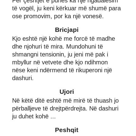
Për çështjet e punës ka një ngadalësim
të vogël, ju keni kërkuar më shumë para
ose promovim, por ka një vonesë.
Bricjapi
Kjo eshtë një kohë me forcë të madhe
dhe njohuri të mira. Mundohuni të
shmangni tensionin, ju jeni më pak i
mbyllur në vetvete dhe kjo ndihmon
nëse keni ndërmend të rikuperoni një
dashuri.
Ujori
Në këtë ditë eshtë më mirë të thuash jo
përballjeve të drejtpërdrejta. Në dashuri
ju duhet kohë ...
Peshqit