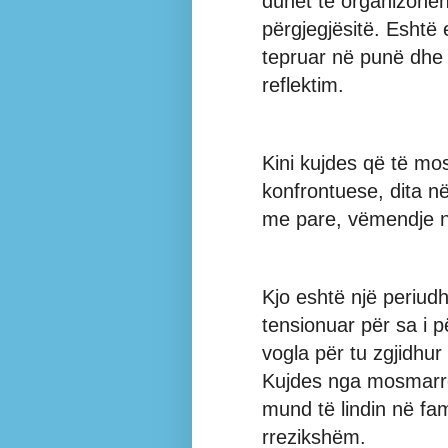
duhet të organizohen
përgjegjësitë. Eshtë e
tepruar në punë dhe 
reflektim.
Kini kujdes që të mo
konfrontuese, dita në
me pare, vëmendje 
Kjo eshtë një periud
tensionuar për sa i p
vogla për tu zgjidhur
Kujdes nga mosmarrë
mund të lindin në fa
rrezikshëm.