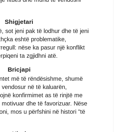
Shigjetari
ë, sot jeni pak të lodhur dhe të jeni
ithçka eshtë problematike,
regull: nëse ka pasur një konflikt
piqeni ta zgjidhni atë.
Bricjapi
ntet më të rëndësishme, shumë
i vendosur në të kaluarën,
jnë konfirmimet as të rinjtë me
 motivuar dhe të favorizuar. Nëse
oni, mos u përfshini në histori "të