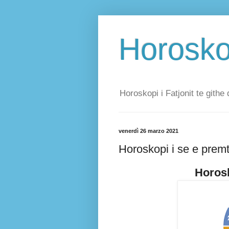
Horoskop
Horoskopi i Fatjonit te githe 
venerdì 26 marzo 2021
Horoskopi i se e prem
Horosk