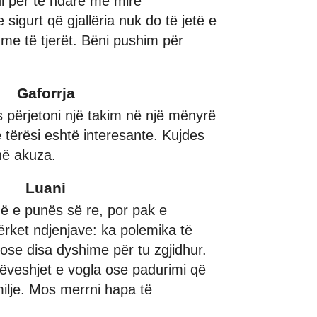
i për të ndarë më mirë
 sigurt që gjallëria nuk do të jetë e
me të tjerët. Bëni pushim për
Gaforrja
s përjetoni një takim në një mënyrë
 tërësi eshtë interesante. Kujdes
në akuza.
Luani
hë e punës së re, por pak e
ërket ndjenjave: ka polemika të
 ose disa dyshime për tu zgjidhur.
veshjet e vogla ose padurimi që
milje. Mos merrni hapa të