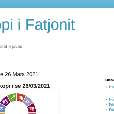
i i Fatjonit
ditet e javes
te 26 Mars 2021
Etiche
opi i se 26/03/2021
Hor
Ho
Pri
Pub