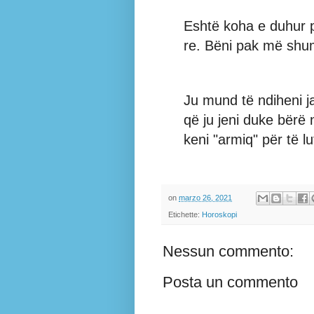
Eshtë koha e duhur p
re. Bëni pak më shumë
Ju mund të ndiheni j
që ju jeni duke bërë
keni "armiq" për të lu
on
marzo 26, 2021
Etichette:
Horoskopi
Nessun commento:
Posta un commento