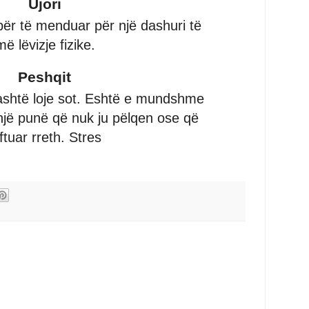
Ujori
ër të menduar për një dashuri të
 lëvizje fizike.
Peshqit
ashtë loje sot. Eshtë e mundshme
 një punë që nuk ju pëlqen ose që
ftuar rreth. Stres