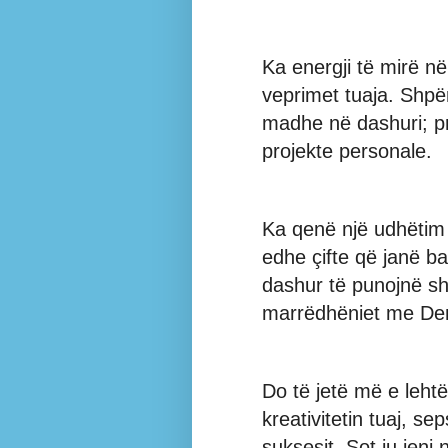
Ka energji të mirë në 
veprimet tuaja. Shpër
madhe në dashuri; pr
projekte personale.
Ka qenë një udhëtim 
edhe çifte që janë b
dashur të punojnë 
marrëdhëniet me Dem
Do të jetë më e leht
kreativitetin tuaj, se
suksesit. Sot ju jeni