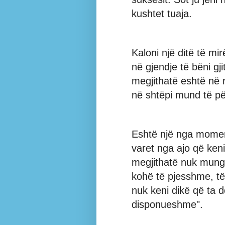
kushtet tuaja.
Kaloni një ditë të mir
në gjendje të bëni gj
megjithatë eshtë në r
në shtëpi mund të për
Eshtë një nga mome
varet nga ajo që ken
megjithatë nuk mungo
kohë të pjesshme, të
nuk keni dikë që ta d
disponueshme".