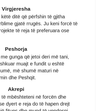
Virgjeresha
këtë ditë që përfshin të gjitha
blime gjatë rrugës. Ju keni forcë të
ojekte të reja të preferuara ose
Peshorja
me gunga që jetoi deri më tani,
ashkuar muajt e fundit u eshtë
shumë, më shumë maturi në
in dhe Peshqit.
Akrepi
ë të mbështeteni në forcën dhe
pse dyert e reja do të hapen drejt
 një fitues dhe mund të vendosni