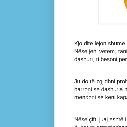
Kjo ditë lejon shumë 
Nëse jeni vetëm, tani
dashuri, ti besoni pe
Ju do të zgjidhni pr
harroni se dashuria 
mendoni se keni kap
Nëse çifti juaj eshtë 