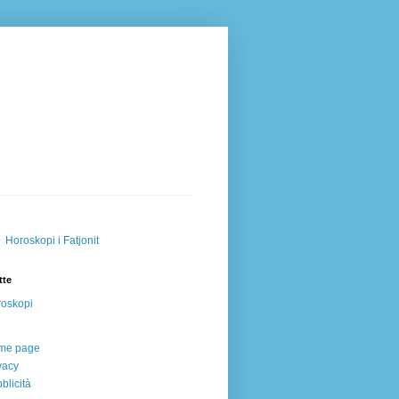
Horoskopi i Fatjonit
tte
oskopi
me page
vacy
blicità