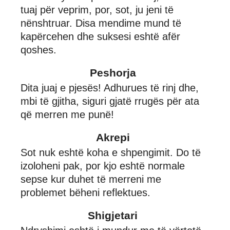
tuaj për veprim, por, sot, ju jeni të
nënshtruar. Disa mendime mund të
kapërcehen dhe suksesi eshtë afër
qoshes.
Peshorja
Dita juaj e pjesës! Adhurues të rinj dhe,
mbi të gjitha, siguri gjatë rrugës për ata
që merren me punë!
Akrepi
Sot nuk eshtë koha e shpengimit. Do të
izoloheni pak, por kjo eshtë normale
sepse kur duhet të merreni me
problemet bëheni reflektues.
Shigjetari