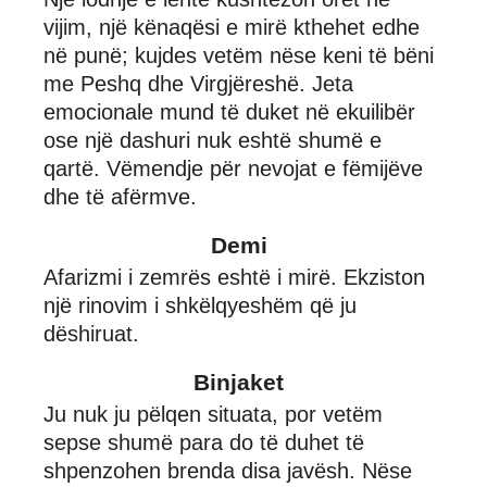
vijim, një kënaqësi e mirë kthehet edhe
në punë; kujdes vetëm nëse keni të bëni
me Peshq dhe Virgjëreshë. Jeta
emocionale mund të duket në ekuilibër
ose një dashuri nuk eshtë shumë e
qartë. Vëmendje për nevojat e fëmijëve
dhe të afërmve.
Demi
Afarizmi i zemrës eshtë i mirë. Ekziston
një rinovim i shkëlqyeshëm që ju
dëshiruat.
Binjaket
Ju nuk ju pëlqen situata, por vetëm
sepse shumë para do të duhet të
shpenzohen brenda disa javësh. Nëse