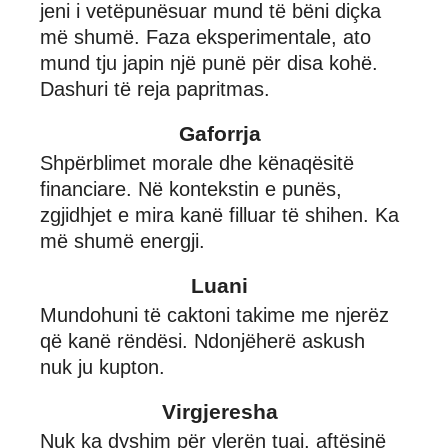
jeni i vetëpunësuar mund të bëni diçka
më shumë. Faza eksperimentale, ato
mund tju japin një punë për disa kohë.
Dashuri të reja papritmas.
Gaforrja
Shpërblimet morale dhe kënaqësitë
financiare. Në kontekstin e punës,
zgjidhjet e mira kanë filluar të shihen. Ka
më shumë energji.
Luani
Mundohuni të caktoni takime me njerëz
që kanë rëndësi. Ndonjëherë askush
nuk ju kupton.
Virgjeresha
Nuk ka dyshim për vlerën tuaj, aftësinë