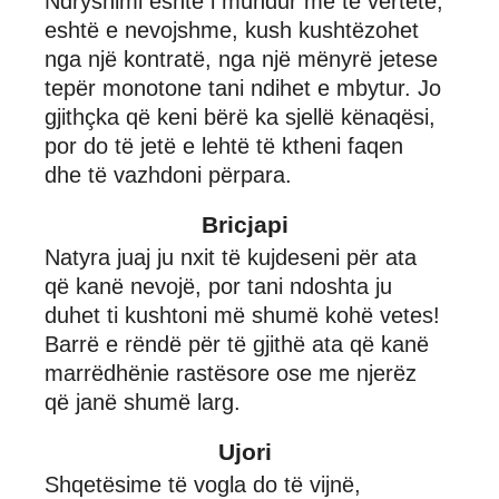
Ndryshimi eshtë i mundur me të vërtetë,
eshtë e nevojshme, kush kushtëzohet
nga një kontratë, nga një mënyrë jetese
tepër monotone tani ndihet e mbytur. Jo
gjithçka që keni bërë ka sjellë kënaqësi,
por do të jetë e lehtë të ktheni faqen
dhe të vazhdoni përpara.
Bricjapi
Natyra juaj ju nxit të kujdeseni për ata
që kanë nevojë, por tani ndoshta ju
duhet ti kushtoni më shumë kohë vetes!
Barrë e rëndë për të gjithë ata që kanë
marrëdhënie rastësore ose me njerëz
që janë shumë larg.
Ujori
Shqetësime të vogla do të vijnë,