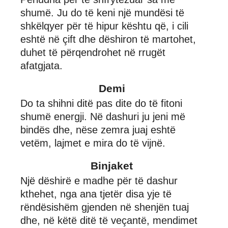
shumë. Ju do të keni një mundësi të
shkëlqyer për të hipur kështu që, i cili
eshtë në çift dhe dëshiron të martohet,
duhet të përqendrohet në rrugët
afatgjata.
Demi
Do ta shihni ditë pas dite do të fitoni
shumë energji. Në dashuri ju jeni më
bindës dhe, nëse zemra juaj eshtë
vetëm, lajmet e mira do të vijnë.
Binjaket
Një dëshirë e madhe për të dashur
kthehet, nga ana tjetër disa yje të
rëndësishëm gjenden në shenjën tuaj
dhe, në këtë ditë të veçantë, mendimet