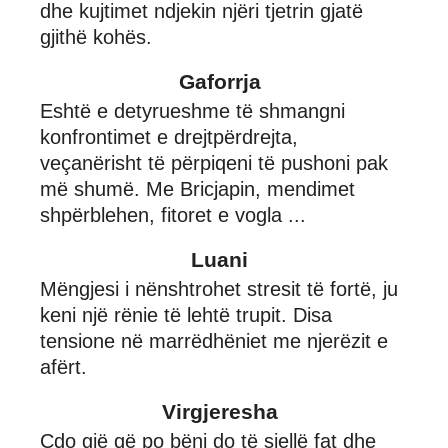
dhe kujtimet ndjekin njëri tjetrin gjatë
gjithë kohës.
Gaforrja
Eshtë e detyrueshme të shmangni
konfrontimet e drejtpërdrejta,
veçanërisht të përpiqeni të pushoni pak
më shumë. Me Bricjapin, mendimet
shpërblehen, fitoret e vogla ...
Luani
Mëngjesi i nënshtrohet stresit të fortë, ju
keni një rënie të lehtë trupit. Disa
tensione në marrëdhëniet me njerëzit e
afërt.
Virgjeresha
Çdo gjë që po bëni do të sjellë fat dhe