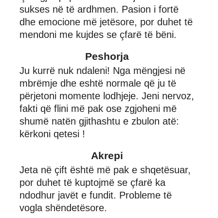
sukses në të ardhmen. Pasion i fortë
dhe emocione më jetësore, por duhet të
mendoni me kujdes se çfarë të bëni.
Peshorja
Ju kurrë nuk ndaleni! Nga mëngjesi në
mbrëmje dhe eshtë normale që ju të
përjetoni momente lodhjeje. Jeni nervoz,
fakti që flini më pak ose zgjoheni më
shumë natën gjithashtu e zbulon atë:
kërkoni qetesi !
Akrepi
Jeta në çift është më pak e shqetësuar,
por duhet të kuptojmë se çfarë ka
ndodhur javët e fundit. Probleme të
vogla shëndetësore.