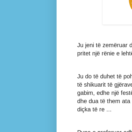
Ju jeni të zemëruar d
pritet një rënie e leh
Ju do të duhet të po
të shikuarit të gjërav
gabim, edhe një fest
dhe dua të them ata
diçka të re ...