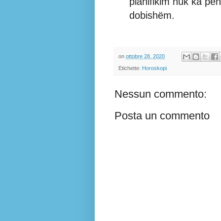
planifikim nuk ka pe
dobishëm.
on
ottobre 28, 2020
Etichette:
Horoskopi
Nessun commento:
Posta un commento