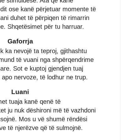
he stimuluese. Ata që kanë
ndit ose kanë përjetuar momente të
tani duhet të përpiqen të rimarrin
. Shqetësimet për tu harruar.
Gaforrja
k ka nevojë ta teproj, gjithashtu
mund të vuani nga shpërqendrime
tare. Sot e kuptoj gjendjen tuaj
r apo nervoze, të lodhur ne trup.
Luani
et tuaja kanë qenë të
et ju nuk dëshironi më të vazhdoni
resojnë. Mos u vë shumë rëndësi
ve të njerëzve që të sulmojnë.