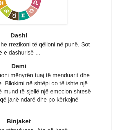
Dashi
he rrezikoni të qëlloni në punë. Sot
të e dashurisë ...
Demi
honi mënyrën tuaj të menduarit dhe
e. Bllokimi në shtëpi do të ishte një
ë mund të sjellë një emocion shtesë
 që janë ndarë dhe po kërkojnë
Binjaket