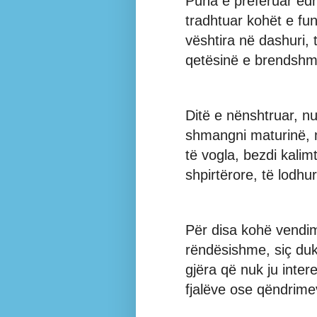
Puna e preferuar ed
tradhtuar kohët e fu
vështira në dashuri, 
qetësinë e brendshme
Ditë e nënshtruar, nu
shmangni maturinë, 
të vogla, bezdi kalim
shpirtërore, të lodhu
Për disa kohë vendim
rëndësishme, siç duk
gjëra që nuk ju inte
fjalëve ose qëndrime