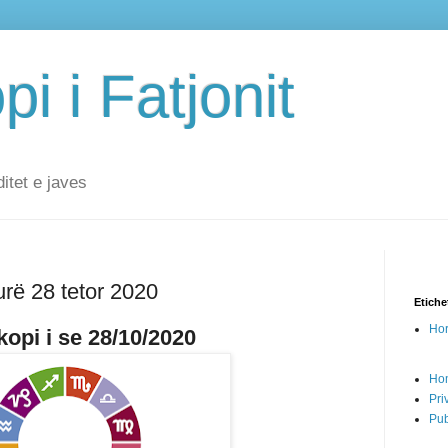
i i Fatjonit
ditet e javes
urë 28 tetor 2020
Etiche
Hor
opi i se 28/10/2020
Ho
Pri
Pub