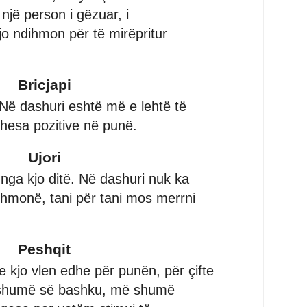
një person i gëzuar, i
o ndihmon për të mirëpritur
Bricjapi
Në dashuri eshtë më e lehtë të
hesa pozitive në punë.
Ujori
nga kjo ditë. Në dashuri nuk ka
ithmonë, tani për tani mos merrni
Peshqit
he kjo vlen edhe për punën, për çifte
 shumë së bashku, më shumë