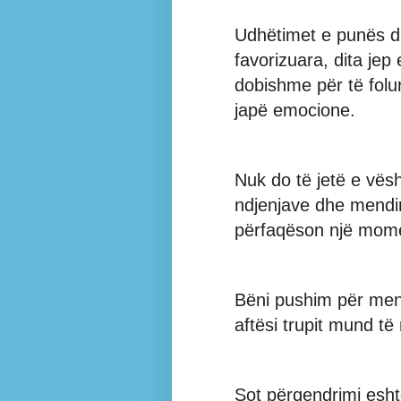
Udhëtimet e punës dh
favorizuara, dita jep
dobishme për të folur
japë emocione.
Nuk do të jetë e vësht
ndjenjave dhe mendi
përfaqëson një momen
Bëni pushim për mend
aftësi trupit mund t
Sot përqendrimi eshtë