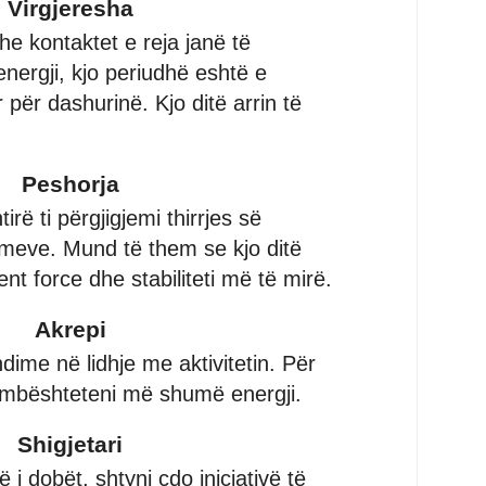
Virgjeresha
e kontaktet e reja janë të
 energji, kjo periudhë eshtë e
 për dashurinë. Kjo ditë arrin të
Peshorja
irë ti përgjigjemi thirrjes së
meve. Mund të them se kjo ditë
t force dhe stabiliteti më të mirë.
Akrepi
ime në lidhje me aktivitetin. Për
ë mbështeteni më shumë energji.
Shigjetari
 i dobët, shtyni çdo iniciativë të