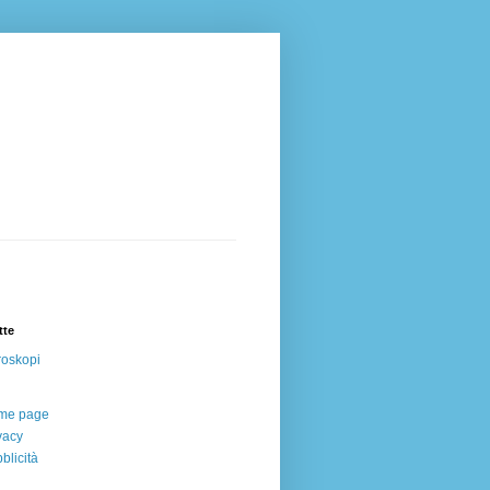
tte
oskopi
me page
vacy
blicità