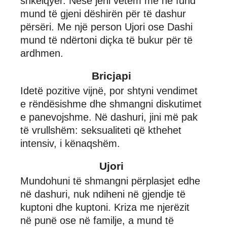
shkëlqyer. Nëse jeni vetëm më në fund
mund të gjeni dëshirën për të dashur
përsëri. Me një person Ujori ose Dashi
mund të ndërtoni diçka të bukur për të
ardhmen.
Bricjapi
Idetë pozitive vijnë, por shtyni vendimet
e rëndësishme dhe shmangni diskutimet
e panevojshme. Në dashuri, jini më pak
të vrullshëm: seksualiteti që kthehet
intensiv, i kënaqshëm.
Ujori
Mundohuni të shmangni përplasjet edhe
në dashuri, nuk ndiheni në gjendje të
kuptoni dhe kuptoni. Kriza me njerëzit
në punë ose në familje, a mund të