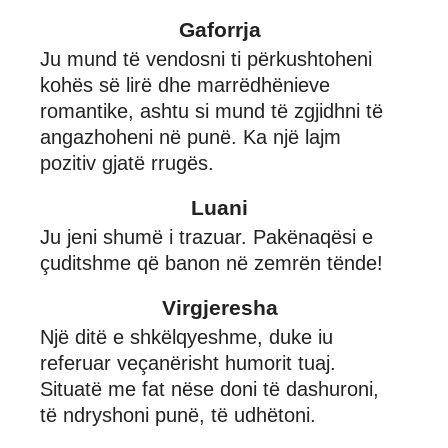
Gaforrja
Ju mund të vendosni ti përkushtoheni
kohës së lirë dhe marrëdhënieve
romantike, ashtu si mund të zgjidhni të
angazhoheni në punë. Ka një lajm
pozitiv gjatë rrugës.
Luani
Ju jeni shumë i trazuar. Pakënaqësi e
çuditshme që banon në zemrën tënde!
Virgjeresha
Një ditë e shkëlqyeshme, duke iu
referuar veçanërisht humorit tuaj.
Situatë me fat nëse doni të dashuroni,
të ndryshoni punë, të udhëtoni.