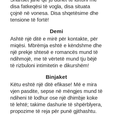
disa fatkeqësi të vogla, disa situata
çojnë në vonesa. Disa shqetësime dhe
tensione të fortë!
Demi
Ashtë një ditë e mirë për kontakte, për
miqësi. Mbrëmja eshtë e këndshme dhe
një prekje shtesë e romancës mund të
ndihmojë, me të vërtetë mund tju bëjë
të rizbuloni intimitetin e dikurshëm!
Binjaket
Këtu eshtë një ditë efikase! Më e mira
vjen pasdite, sepse në mëngjes mund të
ndiheni të lodhur ose një dhimbje koke
të lehtë; takime dashurie të shpërblyera,
propozime të reja për punë gjithashtu.