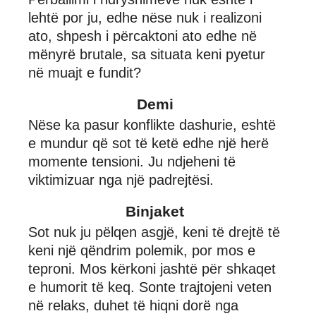
lehtë por ju, edhe nëse nuk i realizoni
ato, shpesh i përcaktoni ato edhe në
mënyrë brutale, sa situata keni pyetur
në muajt e fundit?
Demi
Nëse ka pasur konflikte dashurie, eshtë
e mundur që sot të ketë edhe një herë
momente tensioni. Ju ndjeheni të
viktimizuar nga një padrejtësi.
Binjaket
Sot nuk ju pëlqen asgjë, keni të drejtë të
keni një qëndrim polemik, por mos e
teproni. Mos kërkoni jashtë për shkaqet
e humorit të keq. Sonte trajtojeni veten
në relaks, duhet të hiqni dorë nga