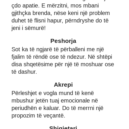
çdo apatie. E mërzitni, mos mbani
gjithçka brenda, nëse keni një problem
duhet të flisni hapur, përndryshe do të
jeni i sëmurë!
Peshorja
Sot ka të ngjarë të përballeni me një
fjalim të rëndë ose të ndezur. Në shtëpi
disa shqetësime për një të moshuar ose
të dashur.
Akrepi
Përleshjet e vogla mund të kenë
mbushur jetën tuaj emocionale në
periudhën e kaluar. Do të merrni një
propozim të veçantë.
Shigjetari