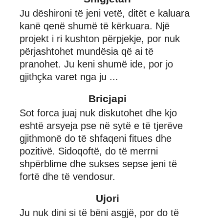
Ju dëshironi të jeni vetë, ditët e kaluara
kanë qenë shumë të kërkuara. Një
projekt i ri kushton përpjekje, por nuk
përjashtohet mundësia që ai të
pranohet. Ju keni shumë ide, por jo
gjithçka varet nga ju ...
Bricjapi
Sot forca juaj nuk diskutohet dhe kjo
eshtë arsyeja pse në sytë e të tjerëve
gjithmonë do të shfaqeni fitues dhe
pozitivë. Sidoqoftë, do të merrni
shpërblime dhe sukses sepse jeni të
fortë dhe të vendosur.
Ujori
Ju nuk dini si të bëni asgjë, por do të