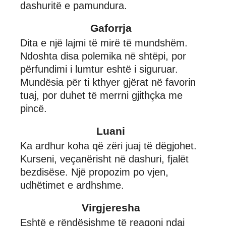
dashuritë e pamundura.
Gaforrja
Dita e një lajmi të mirë të mundshëm.
Ndoshta disa polemika në shtëpi, por
përfundimi i lumtur eshtë i siguruar.
Mundësia për ti kthyer gjërat në favorin
tuaj, por duhet të merrni gjithçka me
pincë.
Luani
Ka ardhur koha që zëri juaj të dëgjohet.
Kurseni, veçanërisht në dashuri, fjalët
bezdisëse. Një propozim po vjen,
udhëtimet e ardhshme.
Virgjeresha
Eshtë e rëndësishme të reagoni ndaj