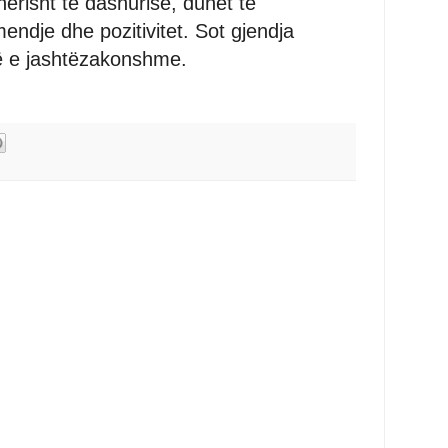
ërisht të dashurisë, duhet të
dje dhe pozitivitet. Sot gjendja
të e jashtëzakonshme.