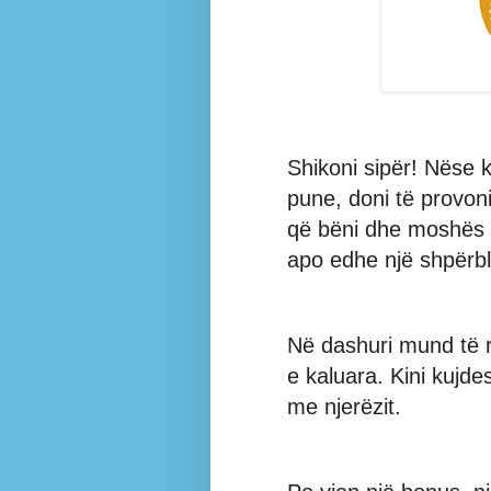
Shikoni sipër! Nëse 
pune, doni të provoni
që bëni dhe moshës s
apo edhe një shpërbl
Në dashuri mund të ri
e kaluara. Kini kujd
me njerëzit.