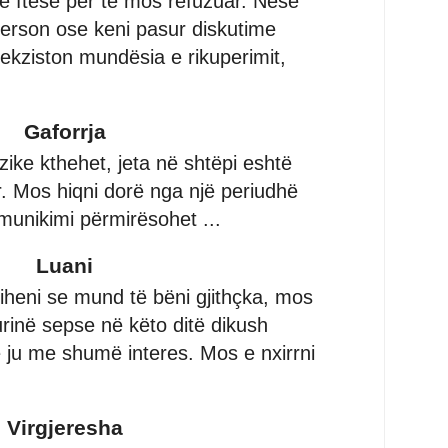
jë ftesë për të mos refuzuar. Nëse
 person ose keni pasur diskutime
t ekziston mundësia e rikuperimit,
Gaforrja
izike kthehet, jeta në shtëpi eshtë
. Mos hiqni dorë nga një periudhë
munikimi përmirësohet ...
Luani
diheni se mund të bëni gjithçka, mos
rinë sepse në këto ditë dikush
ju me shumë interes. Mos e nxirrni
Virgjeresha