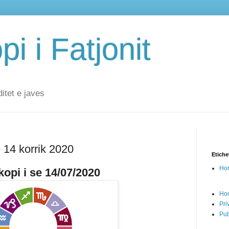
i i Fatjonit
ditet e javes
 14 korrik 2020
Etiche
Hor
opi i se 14/07/2020
Ho
Pri
Pub