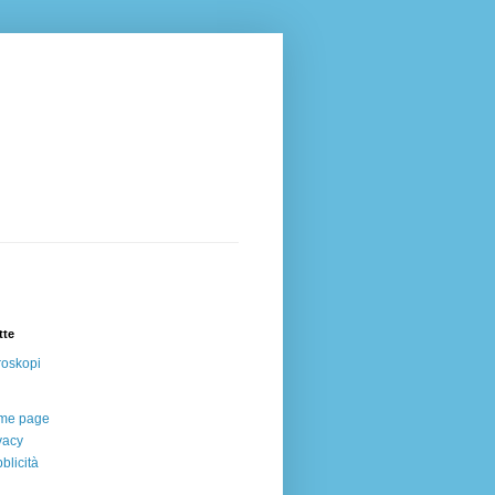
tte
oskopi
me page
vacy
blicità