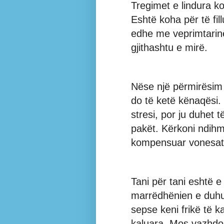
Tregimet e lindura k
Eshtë koha për të fill
edhe me veprimtarinë
gjithashtu e mirë.
Nëse një përmirësim 
do të ketë kënaqësi.
stresi, por ju duhet 
pakët. Kërkoni ndihm
kompensuar vonesat
Tani për tani eshtë e 
marrëdhënien e duhu
sepse keni frikë të k
kaluara. Mos vazhdon