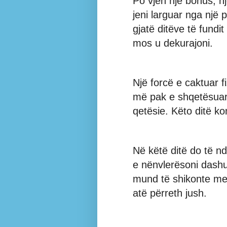
Po vjen një bonus, n
jeni larguar nga një
gjatë ditëve të fundi
mos u dekurajoni.
Një forcë e caktuar f
më pak e shqetësuar
qetësie. Këto ditë ko
Në këtë ditë do të n
e nënvlerësoni dashu
mund të shikonte me 
atë përreth jush.