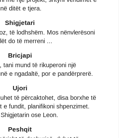
ë ditët e tjera.
Shigjetari
rvoz, të lodhshëm. Mos nënvlerësoni
ilët do të merreni ...
Bricjapi
t, tani mund të rikuperoni një
punë e ngadaltë, por e pandërprerë.
Ujori
duhet të përcaktohet, disa borxhe të
 e fundit, planifikoni shpenzimet.
higjetarin ose Leon.
Peshqit