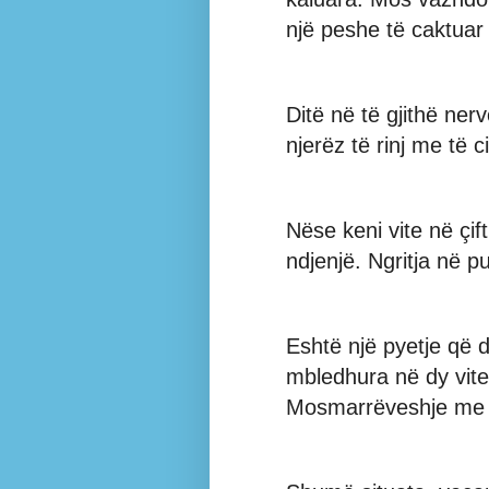
një peshe të caktuar n
Ditë në të gjithë ne
njerëz të rinj me të c
Nëse keni vite në çif
ndjenjë. Ngritja në 
Eshtë një pyetje që 
mbledhura në dy vitet
Mosmarrëveshje me S