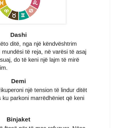
Dashi
këto ditë, nga një këndvështrim
 mundësi të reja, në varësi të asaj
uaj, do të keni një lajm të mirë
im.
Demi
kuperoni një tension të lindur ditët
es ku parkoni marrëdhëniet që keni
Binjaket