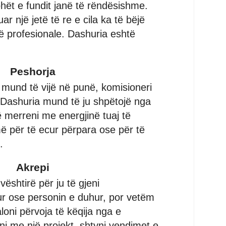
ohët e fundit janë të rëndësishme.
uar një jetë të re e cila ka të bëjë
 profesionale. Dashuria eshtë
Peshorja
mund të vijë në punë, komisioneri
 Dashuria mund të ju shpëtojë nga
të merreni me energjinë tuaj të
ë për të ecur përpara ose për të
.
Akrepi
vështirë për ju të gjeni
r ose personin e duhur, por vetëm
aloni përvoja të këqija nga e
i me një projekt, shtyni vendimet e