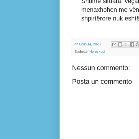
Shumë situata, veçan
menaxhohen me vëmen
shpirtërore nuk esh
on
luglio 14, 2020
Etichette:
Horoskopi
Nessun commento:
Posta un commento