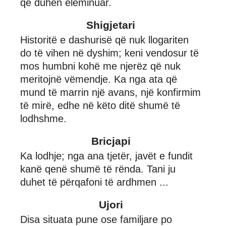
që duhen eleminuar.
Shigjetari
Historitë e dashurisë që nuk llogariten
do të vihen në dyshim; keni vendosur të
mos humbni kohë me njerëz që nuk
meritojnë vëmendje. Ka nga ata që
mund të marrin një avans, një konfirmim
të mirë, edhe në këto ditë shumë të
lodhshme.
Bricjapi
Ka lodhje; nga ana tjetër, javët e fundit
kanë qenë shumë të rënda. Tani ju
duhet të përqafoni të ardhmen ...
Ujori
Disa situata pune ose familjare po