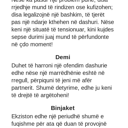
rrjedhje mund të rindizen ose kufizohen;
disa legalizojnë një bashkim, të tjerët
pas një ndarje kthehen në dashuri. Nëse
keni një situatë të tensionuar, kini kujdes
sepse durimi juaj mund të përfundonte
në çdo moment!
Demi
Duhet të harroni një ofendim dashurie
edhe nëse një marrëdhënie eshtë në
rregull, përpiquni të jeni më afër
partnerit. Shumë detyrime, edhe ju keni
të drejtë të argëtoheni!
Binjaket
Ekziston edhe një periudhë shumë e
fuqishme për ata që duan të provojnë