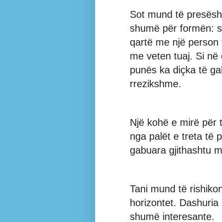
Sot mund të presës
shumë për formën: so
qartë me një person t
me veten tuaj. Si në
punës ka diçka të ga
rrezikshme.
Një kohë e mirë për t
nga palët e treta të
gabuara gjithashtu m
Tani mund të rishikon
horizontet. Dashuria 
shumë interesante.