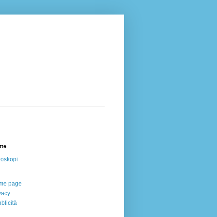
tte
oskopi
me page
vacy
blicità