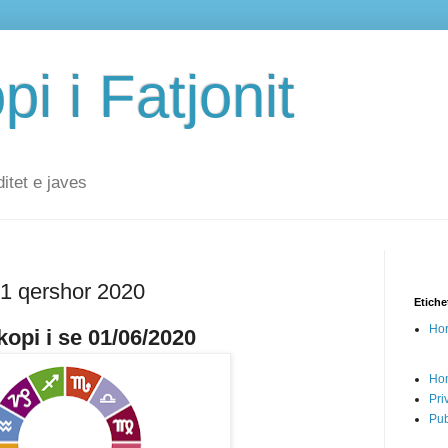
i i Fatjonit
ditet e javes
 1 qershor 2020
Etiche
Hor
opi i se 01/06/2020
Ho
Pri
Pub