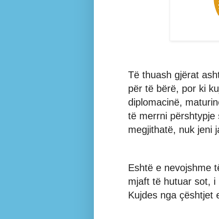
Të thuash gjërat asht
për të bërë, por ki 
diplomacinë, maturi
të merrni përshtypje s
megjithatë, nuk jeni j
Eshtë e nevojshme të 
mjaft të hutuar sot, 
Kujdes nga çështjet 