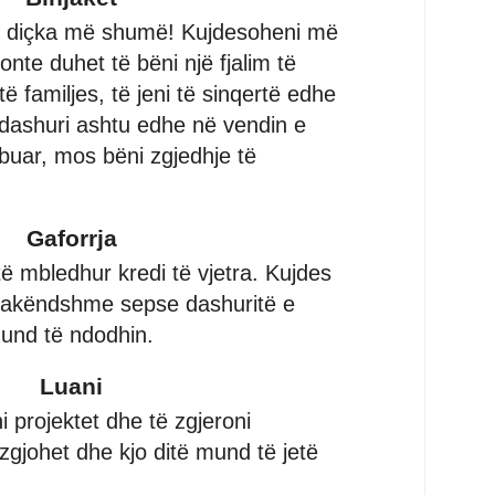
h diçka më shumë! Kujdesoheni më
nte duhet të bëni një fjalim të
ë familjes, të jeni të sinqertë edhe
 dashuri ashtu edhe në vendin e
buar, mos bëni zgjedhje të
Gaforrja
ë mbledhur kredi të vjetra. Kujdes
 pakëndshme sepse dashuritë e
und të ndodhin.
Luani
i projektet dhe të zgjeroni
zgjohet dhe kjo ditë mund të jetë