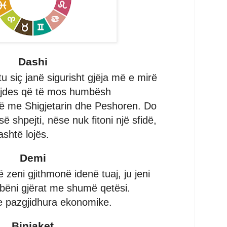
Dashi
u siç janë sigurisht gjëja më e mirë
kujdes që të mos humbësh
në me Shigjetarin dhe Peshoren. Do
ë shpejti, nëse nuk fitoni një sfidë,
ashtë lojës.
Demi
zeni gjithmonë idenë tuaj, ju jeni
i bëni gjërat me shumë qetësi.
e pazgjidhura ekonomike.
Binjaket