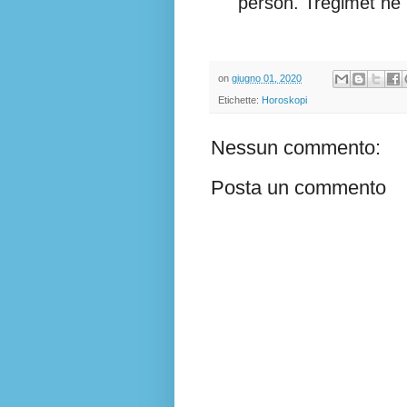
person. Tregimet në k
on
giugno 01, 2020
Etichette:
Horoskopi
Nessun commento:
Posta un commento