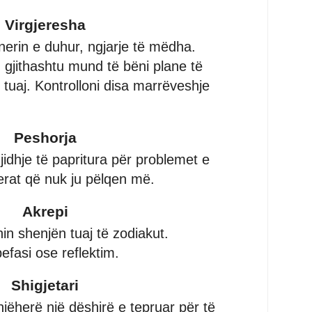
Virgjeresha
nerin e duhur, ngjarje të mëdha.
 gjithashtu mund të bëni plane të
tuaj. Kontrolloni disa marrëveshje
Peshorja
gjidhje të papritura për problemet e
jerat që nuk ju pëlqen më.
Akrepi
hin shenjën tuaj të zodiakut.
efasi ose reflektim.
Shigjetari
ëherë një dëshirë e tepruar për të