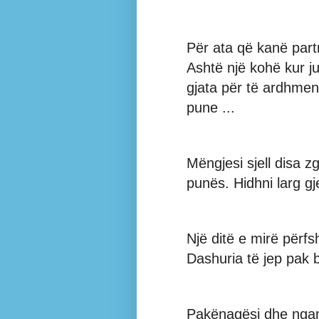
Për ata që kanë part
Ashtë një kohë kur ju
gjata për të ardhmen 
pune ...
Mëngjesi sjell disa z
punës. Hidhni larg g
Një ditë e mirë përfs
Dashuria të jep pak b
Pakënaqësi dhe nganj