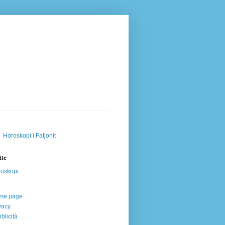
Horoskopi i Fatjonit
tte
oskopi
me page
vacy
blicità