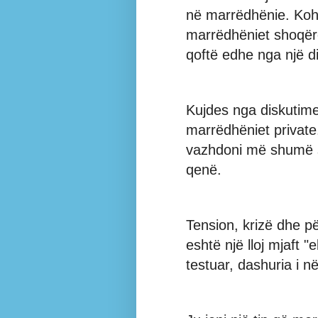
në marrëdhënie. Koha
marrëdhëniet shoqër
qoftë edhe nga një d
Kujdes nga diskutim
marrëdhëniet private
vazhdoni më shumë s
qenë.
Tension, krizë dhe pë
eshtë një lloj mjaft "
testuar, dashuria i në