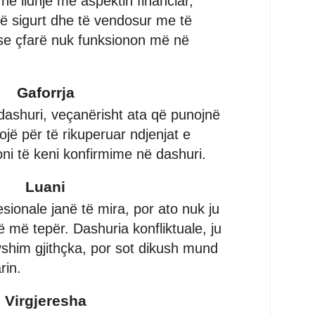
 lidhje me aspektin financiar,
të sigurt dhe të vendosur me të
i se çfarë nuk funksionon më në
Gaforrja
dashuri, veçanërisht ata që punojnë
ë për të rikuperuar ndjenjat e
oni të keni konfirmime në dashuri.
Luani
esionale janë të mira, por ato nuk ju
më më tepër. Dashuria konfliktuale, ju
yshim gjithçka, por sot dikush mund
rin.
Virgjeresha