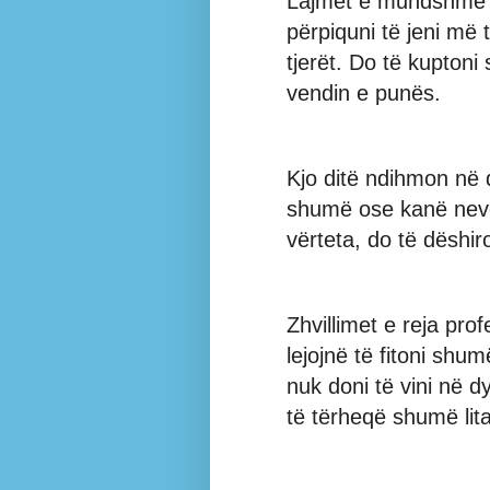
Lajmet e mundshme në
përpiquni të jeni më 
tjerët. Do të kupton
vendin e punës.
Kjo ditë ndihmon në 
shumë ose kanë nevoj
vërteta, do të dëshir
Zhvillimet e reja prof
lejojnë të fitoni shu
nuk doni të vini në d
të tërheqë shumë lita