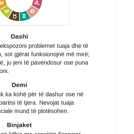
Dashi
ekspozoni problemet tuaja dhe të
n, sot gjërat funksionojnë më mirë;
të, ju jeni të pavendosur ose puna
oni.
Demi
k ka kohë për të dashur ose në
arësi të tjera. Nevojat tuaja
nciale mund të plotësohen.
Binjaket