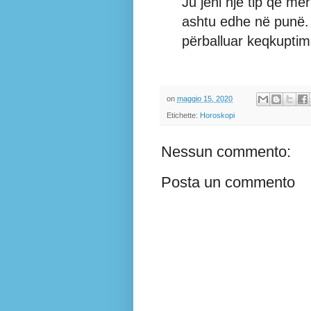
Ju jeni një tip që me
ashtu edhe në punë.
përballuar keqkuptime
on
maggio 15, 2020
Etichette:
Horoskopi
Nessun commento:
Posta un commento