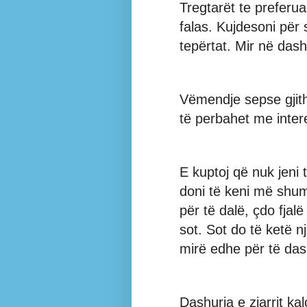
Tregtarët te preferu
falas. Kujdesoni për
tepërtat. Mir në das
Vëmendje sepse gjit
të perbahet me inter
E kuptoj që nuk jen
doni të keni më shum
për të dalë, çdo fjal
sot. Sot do të ketë n
mirë edhe për të dash
Dashuria e zjarrit 