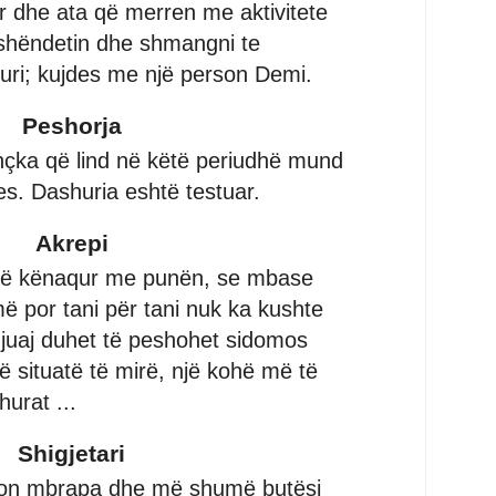
ar dhe ata që merren me aktivitete
 shëndetin dhe shmangni te
huri; kujdes me një person Demi.
Peshorja
hçka që lind në këtë periudhë mund
es. Dashuria eshtë testuar.
Akrepi
i të kënaqur me punën, se mbase
ë por tani për tani nuk ka kushte
ë juaj duhet të peshohet sidomos
jë situatë të mirë, një kohë më të
urat ...
Shigjetari
kalon mbrapa dhe më shumë butësi