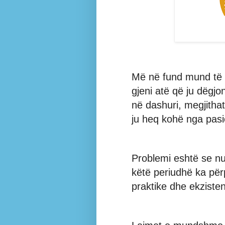
Më në fund mund të 
gjeni atë që ju dëgjo
në dashuri, megjitha
ju heq kohë nga pasi
Problemi eshtë se nu
këtë periudhë ka përp
praktike dhe ekziste