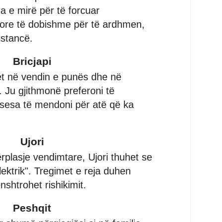
 e mirë për të forcuar
ore të dobishme për të ardhmen,
istancë.
Bricjapi
et në vendin e punës dhe në
. Ju gjithmonë preferoni të
esa të mendoni për atë që ka
Ujori
rplasje vendimtare, Ujori thuhet se
elektrik". Tregimet e reja duhen
nshtrohet rishikimit.
Peshqit