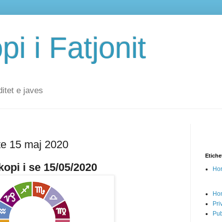
i i Fatjonit
ditet e javes
te 15 maj 2020
Etiche
opi i se 15/05/2020
Hor
Ho
Pri
Pub