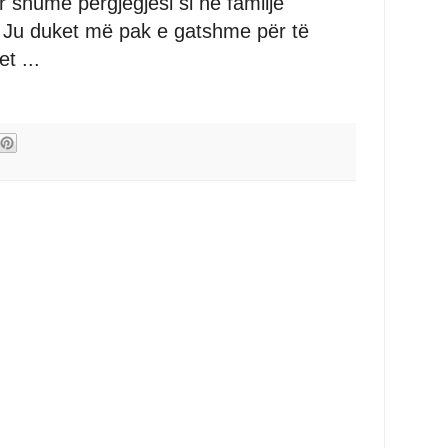
rr shumë përgjegjësi si në familje
 Ju duket më pak e gatshme për të
t ...