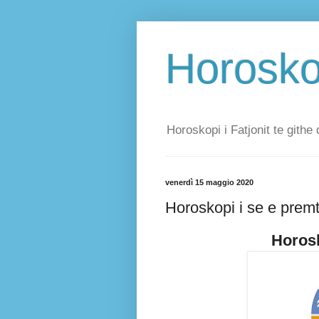
Horoskop
Horoskopi i Fatjonit te githe 
venerdì 15 maggio 2020
Horoskopi i se e prem
Horosk