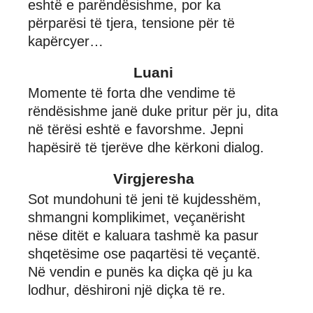
eshtë e parëndësishme, por ka
përparësi të tjera, tensione për të
kapërcyer…
Luani
Momente të forta dhe vendime të
rëndësishme janë duke pritur për ju, dita
në tërësi eshtë e favorshme. Jepni
hapësirë të tjerëve dhe kërkoni dialog.
Virgjeresha
Sot mundohuni të jeni të kujdesshëm,
shmangni komplikimet, veçanërisht
nëse ditët e kaluara tashmë ka pasur
shqetësime ose paqartësi të veçantë.
Në vendin e punës ka diçka që ju ka
lodhur, dëshironi një diçka të re.