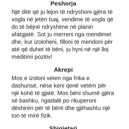
Peshorja
Një ditë që ju lejon të ndryshoni gjëra të
vogla në jetën tuaj, vendime të vogla që
do të bëjnë ndryshime në planin
afatgjatë. Sot ju merreni nga mendimet
dhe, kur izoloheni, filloni të mendoni për
atë që duhet të bëni, ju hyni në një lloj
meditimi pozitiv!
Akrepi
Mos e izoloni veten nga frika e
dashurisë, nëse keni qenë vetëm për
një kohë të gjatë. Mos bëni shumë gjëra
së bashku, ngadalë po rikuperoni
dëshirën për të bërë dhe gjithashtu një
ton të mirë fizik.
Shigjetari