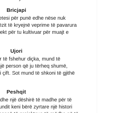
Bricjapi
etesi për punë edhe nëse nuk
ëzit të kryejnë veprime të pavarura
kt për tu kultivuar për muajt e
Ujori
 të fshehur diçka, mund të
 një person që ju tërheq shumë,
çift. Sot mund të shkoni të gjithë
Peshqit
 edhe një dëshirë të madhe për të
ndit keni bërë zyrtare një histori