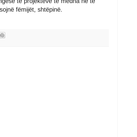
ngesë të projekteve të mëdha në të
ojnë fëmijët, shtëpinë.