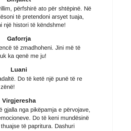
llim, përfshirë ato për shtëpinë. Në
ësoni të pretendoni arsyet tuaja,
i një histori të këndshme!
Gaforrja
encë të zmadhoheni. Jini më të
nuk ka qenë me ju!
Luani
adaltë. Do të ketë një punë të re
. zënë!
Virgjeresha
 gjalla nga pikëpamja e përvojave,
 emocioneve. Do të keni mundësinë
thuajse të papritura. Dashuri