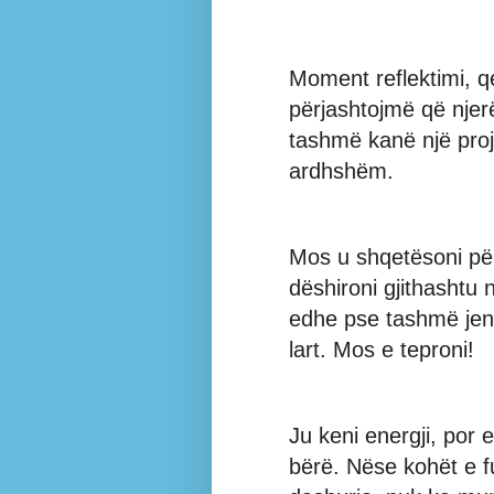
Moment reflektimi, q
përjashtojmë që njer
tashmë kanë një proje
ardhshëm.
Mos u shqetësoni për
dëshironi gjithashtu
edhe pse tashmë jeni 
lart. Mos e teproni!
Ju keni energji, por
bërë. Nëse kohët e fu