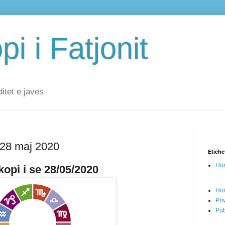
i i Fatjonit
ditet e javes
e 28 maj 2020
Etiche
Hor
opi i se 28/05/2020
Ho
Pri
Pub