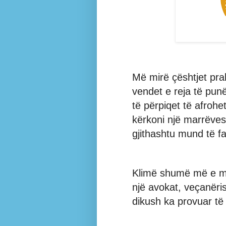
Më mirë çështjet pra
vendet e reja të pun
të përpiqet të afroh
kërkoni një marrëvesh
gjithashtu mund të fa
Klimë shumë më e mir
një avokat, veçanëri
dikush ka provuar të 