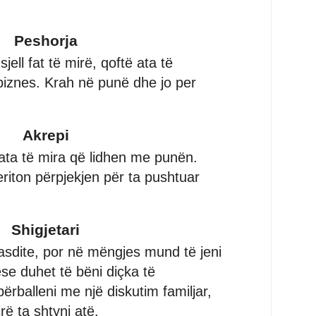
Peshorja
sjell fat të mirë, qoftë ata të
biznes. Krah në punë dhe jo per
Akrepi
uata të mira që lidhen me punën.
riton përpjekjen për ta pushtuar
Shigjetari
sdite, por në mëngjes mund të jeni
se duhet të bëni diçka të
rballeni me një diskutim familjar,
ë ta shtyni atë.