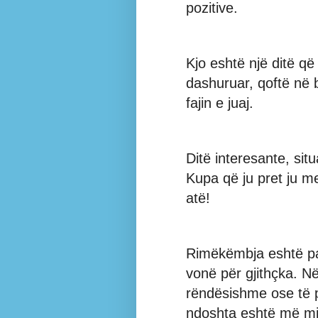
pozitive.
Kjo eshtë një ditë që 
dashuruar, qoftë në 
fajin e juaj.
Ditë interesante, sit
Kupa që ju pret ju me
atë!
Rimëkëmbja eshtë pa
vonë për gjithçka. Në
rëndësishme ose të pë
ndoshta eshtë më mir