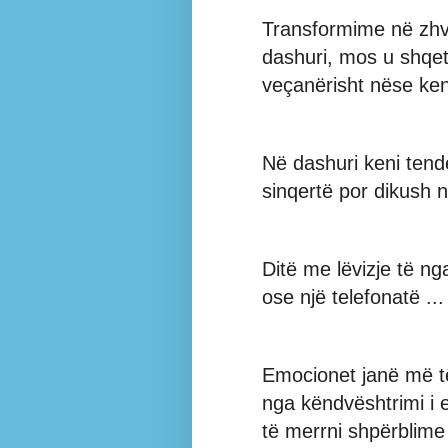
Transformime në zhvi
dashuri, mos u shqet
veçanërisht nëse ken
Në dashuri keni tend
sinqertë por dikush 
Ditë me lëvizje të ng
ose një telefonatë ..
Emocionet janë më të
nga këndvështrimi i
të merrni shpërblime 