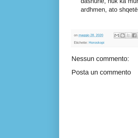
dashurie, nuk ka mu
ardhmen, ato shqetës
on
maggio 28, 2020
Etichette:
Horoskopi
Nessun commento:
Posta un commento