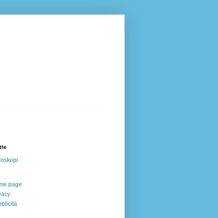
tte
oskopi
me page
vacy
blicità