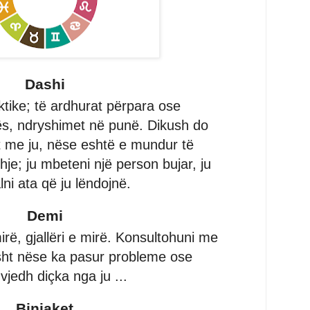
Dashi
ktike; të ardhurat përpara ose
ës, ndryshimet në punë. Dikush do
et me ju, nëse eshtë e mundur të
je; ju mbeteni një person bujar, ju
lni ata që ju lëndojnë.
Demi
ë, gjallëri e mirë. Konsultohuni me
sht nëse ka pasur probleme ose
vjedh diçka nga ju ...
Binjaket