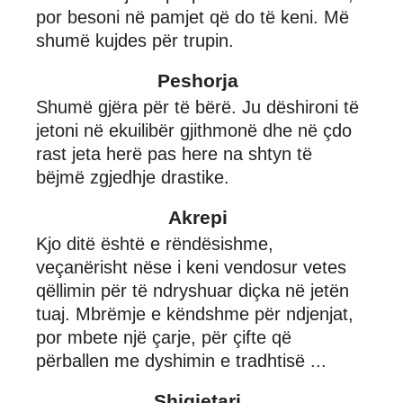
por besoni në pamjet që do të keni. Më
shumë kujdes për trupin.
Peshorja
Shumë gjëra për të bërë. Ju dëshironi të
jetoni në ekuilibër gjithmonë dhe në çdo
rast jeta herë pas here na shtyn të
bëjmë zgjedhje drastike.
Akrepi
Kjo ditë është e rëndësishme,
veçanërisht nëse i keni vendosur vetes
qëllimin për të ndryshuar diçka në jetën
tuaj. Mbrëmje e këndshme për ndjenjat,
por mbete një çarje, për çifte që
përballen me dyshimin e tradhtisë ...
Shigjetari