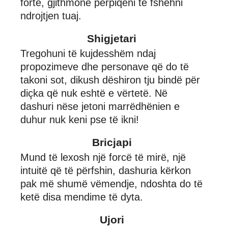
fortë, gjithmonë përpiqeni të fshehni
ndrojtjen tuaj.
Shigjetari
Tregohuni të kujdesshëm ndaj
propozimeve dhe personave që do të
takoni sot, dikush dëshiron tju bindë për
diçka që nuk eshtë e vërtetë. Në
dashuri nëse jetoni marrëdhënien e
duhur nuk keni pse të ikni!
Bricjapi
Mund të lexosh një forcë të mirë, një
intuitë që të përfshin, dashuria kërkon
pak më shumë vëmendje, ndoshta do të
ketë disa mendime të dyta.
Ujori