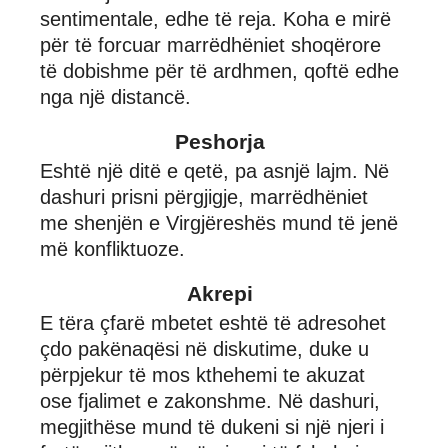
sentimentale, edhe të reja. Koha e mirë
për të forcuar marrëdhëniet shoqërore
të dobishme për të ardhmen, qoftë edhe
nga një distancë.
Peshorja
Eshtë një ditë e qetë, pa asnjë lajm. Në
dashuri prisni përgjigje, marrëdhëniet
me shenjën e Virgjëreshës mund të jenë
më konfliktuoze.
Akrepi
E tëra çfarë mbetet eshtë të adresohet
çdo pakënaqësi në diskutime, duke u
përpjekur të mos kthehemi te akuzat
ose fjalimet e zakonshme. Në dashuri,
megjithëse mund të dukeni si një njeri i