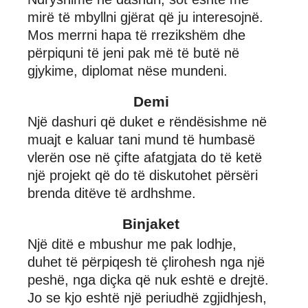
mirë të mbyllni gjërat që ju interesojnë.
Mos merrni hapa të rrezikshëm dhe
përpiquni të jeni pak më të butë në
gjykime, diplomat nëse mundeni.
Demi
Një dashuri që duket e rëndësishme në
muajt e kaluar tani mund të humbasë
vlerën ose në çifte afatgjata do të ketë
një projekt që do të diskutohet përsëri
brenda ditëve të ardhshme.
Binjaket
Një ditë e mbushur me pak lodhje,
duhet të përpiqesh të çlirohesh nga një
peshë, nga diçka që nuk eshtë e drejtë.
Jo se kjo eshtë një periudhë zgjidhjesh,