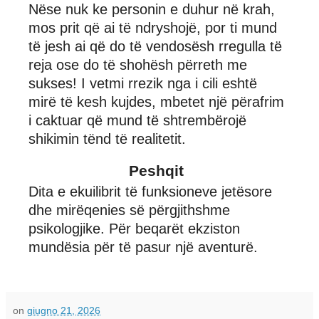
Nëse nuk ke personin e duhur në krah,
mos prit që ai të ndryshojë, por ti mund
të jesh ai që do të vendosësh rregulla të
reja ose do të shohësh përreth me
sukses! I vetmi rrezik nga i cili eshtë
mirë të kesh kujdes, mbetet një përafrim
i caktuar që mund të shtrembërojë
shikimin tënd të realitetit.
Peshqit
Dita e ekuilibrit të funksioneve jetësore
dhe mirëqenies së përgjithshme
psikologjike. Për beqarët ekziston
mundësia për të pasur një aventurë.
on
giugno 21, 2026