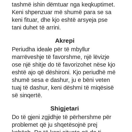
tashmë ishin dëmtuar nga keqkuptimet.
Keni shpenzuar më shumë para se sa
keni fituar, dhe kjo eshtë arsyeja pse
tani duhet të arrini.
Akrepi
Periudha ideale për të mbyllur
marrëveshje të favorshme, një lëvizje
ose një shitje do të favorizohet nëse kjo
eshtë ajo që dëshironi. Kjo periudhë më
shumë sesa e dashur, ju e bëni veten
tuaj të dashur, keni dëshmi të miqësisë
së sinqertë.
Shigjetari
Do të gjeni zgjidhje të përhershme për
problemet që ju shqetësojnë prej