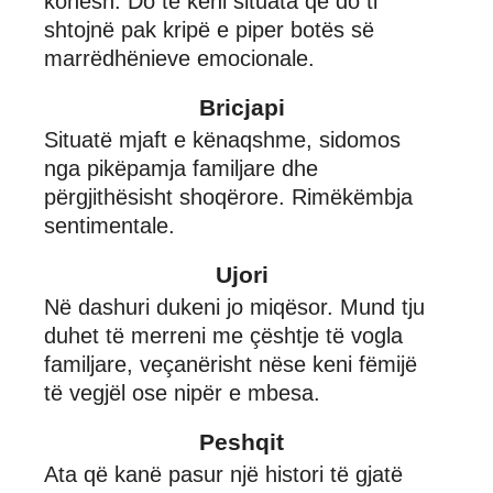
kohësh. Do të keni situata që do ti
shtojnë pak kripë e piper botës së
marrëdhënieve emocionale.
Bricjapi
Situatë mjaft e kënaqshme, sidomos
nga pikëpamja familjare dhe
përgjithësisht shoqërore. Rimëkëmbja
sentimentale.
Ujori
Në dashuri dukeni jo miqësor. Mund tju
duhet të merreni me çështje të vogla
familjare, veçanërisht nëse keni fëmijë
të vegjël ose nipër e mbesa.
Peshqit
Ata që kanë pasur një histori të gjatë