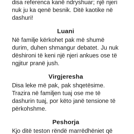
disa referenca kanë ndryshuar; një njeri
nuk ju ka qenë besnik. Ditë kaotike në
dashuri!
Luani
Në familje kërkohet pak më shumë
durim, duhen shmangur debatet. Ju nuk
dëshironi të keni një njeri ankues ose të
ngjitur pranë jush.
Virgjeresha
Disa leke më pak, pak shqetësime.
Trazira në familjen tuaj ose me të
dashurin tuaj, por këto janë tensione të
përkohshme.
Peshorja
Kjo ditë teston rëndë marrëdhëniet që