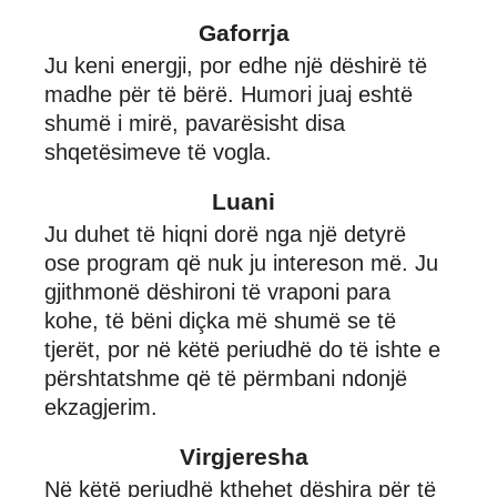
Gaforrja
Ju keni energji, por edhe një dëshirë të
madhe për të bërë. Humori juaj eshtë
shumë i mirë, pavarësisht disa
shqetësimeve të vogla.
Luani
Ju duhet të hiqni dorë nga një detyrë
ose program që nuk ju intereson më. Ju
gjithmonë dëshironi të vraponi para
kohe, të bëni diçka më shumë se të
tjerët, por në këtë periudhë do të ishte e
përshtatshme që të përmbani ndonjë
ekzagjerim.
Virgjeresha
Në këtë periudhë kthehet dëshira për të