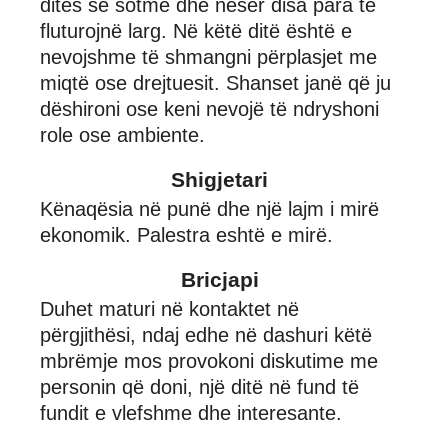
ditës së sotme dhe nesër disa para të
fluturojnë larg. Në këtë ditë është e
nevojshme të shmangni përplasjet me
miqtë ose drejtuesit. Shanset janë që ju
dëshironi ose keni nevojë të ndryshoni
role ose ambiente.
Shigjetari
Kënaqësia në punë dhe një lajm i mirë
ekonomik. Palestra eshtë e mirë.
Bricjapi
Duhet maturi në kontaktet në
përgjithësi, ndaj edhe në dashuri këtë
mbrëmje mos provokoni diskutime me
personin që doni, një ditë në fund të
fundit e vlefshme dhe interesante.