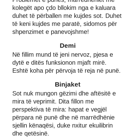
kolegët apo çdo bllokim nga e kaluara
duhet të përballen me kujdes sot. Duhet
të keni kujdes me paratë, sidomos për
shpenzimet e panevojshme!
Demi
Në fillim mund të jeni nervoz, pjesa e
dytë e ditës funksionon mjaft mirë.
Eshtë koha për përvoja të reja në punë.
Binjaket
Sot nuk mungon gëzimi dhe aftësitë e
mira të veprimit. Dita fillon me
perspektiva të mira: hapat e vegjël
përpara në punë dhe në marrëdhënie
sjellin kënaqësi, duke nxitur ekuilibrin
dhe qetësinë.