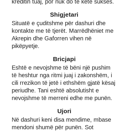
kreditin tuaj, por nuk do të ketë sukses.
Shigjetari
Situatë e çuditshme për dashuri dhe
kontakte me të tjerët. Marrëdhëniet me
Akrepin dhe Gaforren vihen në
pikëpyetje.
Bricjapi
Eshtë e nevojshme të bëni një pushim
të heshtur nga ritmi juaj i zakonshëm, i
cili rrezikon të jetë i ethshëm gjatë kësaj
periudhe. Tani eshtë absolutisht e
nevojshme të merreni edhe me punën.
Ujori
Në dashuri keni disa mendime, mbase
mendoni shumë për punën. Sot