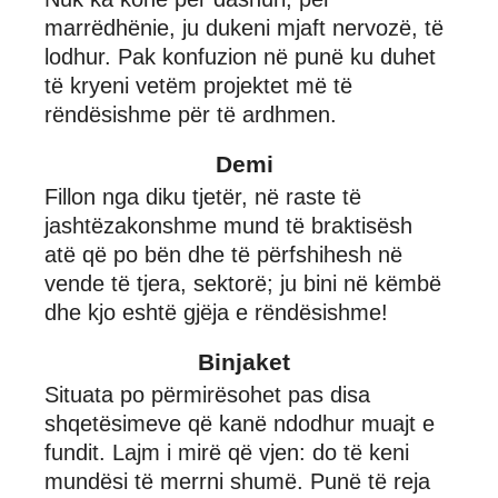
marrëdhënie, ju dukeni mjaft nervozë, të
lodhur. Pak konfuzion në punë ku duhet
të kryeni vetëm projektet më të
rëndësishme për të ardhmen.
Demi
Fillon nga diku tjetër, në raste të
jashtëzakonshme mund të braktisësh
atë që po bën dhe të përfshihesh në
vende të tjera, sektorë; ju bini në këmbë
dhe kjo eshtë gjëja e rëndësishme!
Binjaket
Situata po përmirësohet pas disa
shqetësimeve që kanë ndodhur muajt e
fundit. Lajm i mirë që vjen: do të keni
mundësi të merrni shumë. Punë të reja