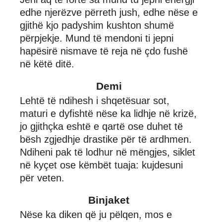
edhe njerëzve përreth jush, edhe nëse e
gjithë kjo padyshim kushton shumë
përpjekje. Mund të mendoni ti jepni
hapësirë ​​nismave të reja në çdo fushë
në këtë ditë.
Demi
Lehtë të ndihesh i shqetësuar sot,
maturi e dyfishtë nëse ka lidhje në krizë,
jo gjithçka eshtë e qartë ose duhet të
bësh zgjedhje drastike për të ardhmen.
Ndiheni pak të lodhur në mëngjes, siklet
në kyçet ose këmbët tuaja: kujdesuni
për veten.
Binjaket
Nëse ka diken që ju pëlqen, mos e