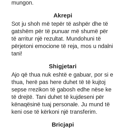
mungon.
Akrepi
Sot ju shoh më tepër të ashpër dhe të
gatshëm për të punuar më shumë për
të arritur një rezultat. Mundohuni të
përjetoni emocione të reja, mos u ndalni
tani!
Shigjetari
Ajo që thua nuk eshtë e gabuar, por si e
thua, herë pas here duhet të të kujtoj
sepse rrezikon të gabosh edhe nëse ke
të drejtë. Tani duhet të kujdeseni për
kënaqësinë tuaj personale. Ju mund të
keni ose të kërkoni një transferim.
Bricjapi