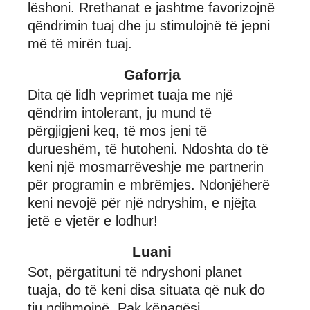
lëshoni. Rrethanat e jashtme favorizojnë
qëndrimin tuaj dhe ju stimulojnë të jepni
më të mirën tuaj.
Gaforrja
Dita që lidh veprimet tuaja me një
qëndrim intolerant, ju mund të
përgjigjeni keq, të mos jeni të
durueshëm, të hutoheni. Ndoshta do të
keni një mosmarrëveshje me partnerin
për programin e mbrëmjes. Ndonjëherë
keni nevojë për një ndryshim, e njëjta
jetë e vjetër e lodhur!
Luani
Sot, përgatituni të ndryshoni planet
tuaja, do të keni disa situata që nuk do
tju ndihmojnë. Pak kënaqësi,