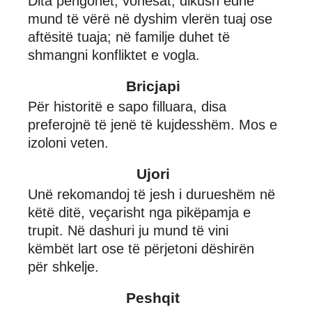
Dita pengohet, vonesat, dikush edhe
mund të vërë në dyshim vlerën tuaj ose
aftësitë tuaja; në familje duhet të
shmangni konfliktet e vogla.
Bricjapi
Për historitë e sapo filluara, disa
preferojnë të jenë të kujdesshëm. Mos e
izoloni veten.
Ujori
Unë rekomandoj të jesh i durueshëm në
këtë ditë, veçarisht nga pikëpamja e
trupit. Në dashuri ju mund të vini
këmbët lart ose të përjetoni dëshirën
për shkelje.
Peshqit