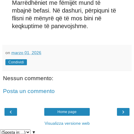
Marrëdhëniet me fëmijët mund të
mbajnë befasi. Në dashuri, përpiquni të
flisni në mënyrë që të mos bini në
keqkuptime të panevojshme.
on
marzo 01, 2026
Condividi
Nessun commento:
Posta un commento
‹
›
Home page
Visualizza versione web
▼