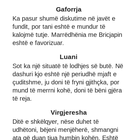
Gaforrja
Ka pasur shumë diskutime në javët e
fundit, por tani eshtë e mundur të
kalojmë tutje. Marrëdhënia me Bricjapin
eshtë e favorizuar.
Luani
Sot ka një situatë të lodhjes së butë. Në
dashuri kjo eshtë një periudhë mjaft e
çuditshme, ju doni të fryni gjithçka, por
mund të merrni kohë, doni të bëni gjëra
të reja.
Virgjeresha
Ditë e shkëlqyer, nëse duhet të
udhëtoni, bëjeni menjëherë, shmangni
ata që duan tjua humbin kohën. Eshtë