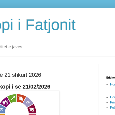
i i Fatjonit
ditet e javes
në 21 shkurt 2026
Etiche
Hor
opi i se 21/02/2026
Ho
Pri
Pub