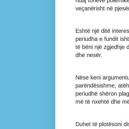
ndaj toneve polemike
veçanërisht në pjesën
Eshtë një ditë interes
periudha e fundit ish
të bëni një zgjedhje
dhe nesër.
Nëse keni argumentu
parëndësishme, atëh
periudhë shëron plag
më të nxehtë dhe më 
Duhet të plotësoni d