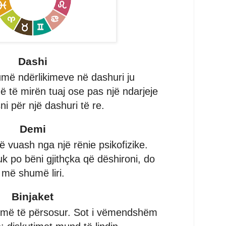
Dashi
më ndërlikimeve në dashuri ju
 të mirën tuaj ose pas një ndarjeje
 për një dashuri të re.
Demi
ë vuash nga një rënie psikofizike.
uk po bëni gjithçka që dëshironi, do
t më shumë liri.
Binjaket
ormë të përsosur. Sot i vëmendshëm