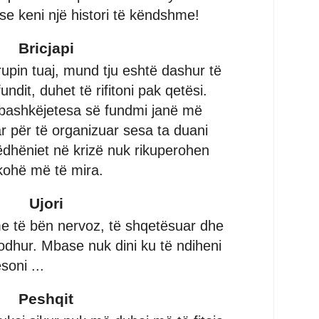
se keni një histori të këndshme!
Bricjapi
upin tuaj, mund tju eshtë dashur të
ndit, duhet të rifitoni pak qetësi.
 bashkëjetesa së fundmi janë më
 për të organizuar sesa ta duani
rëdhëniet në krizë nuk rikuperohen
 kohë më të mira.
Ujori
me të bën nervoz, të shqetësuar dhe
odhur. Mbase nuk dini ku të ndiheni
soni ...
Peshqit