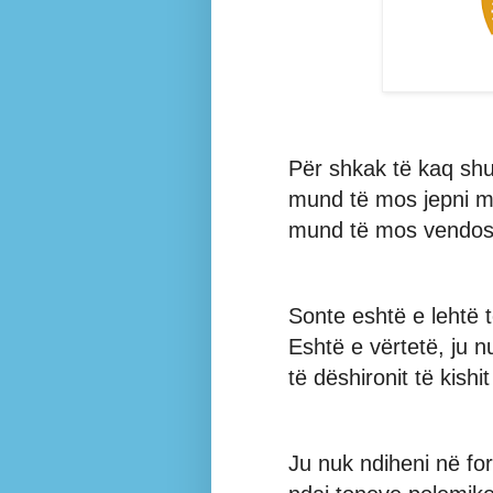
Për shkak të kaq shu
mund të mos jepni më
mund të mos vendosni
Sonte eshtë e lehtë t
Eshtë e vërtetë, ju n
të dëshironit të kishi
Ju nuk ndiheni në f