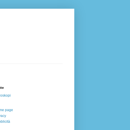
tte
oskopi
me page
vacy
blicità