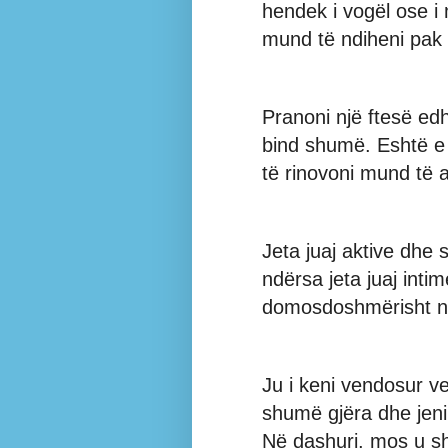
hendek i vogël ose i 
mund të ndiheni pak 
Pranoni një ftesë ed
bind shumë. Eshtë e 
të rinovoni mund të ar
Jeta juaj aktive dhe 
ndërsa jeta juaj inti
domosdoshmërisht n
Ju i keni vendosur ve
shumë gjëra dhe jeni
Në dashuri, mos u sh