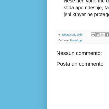
Nëse deri vonë më du
sfida apo ndeshje, ta
jeni kthyer në protag
on
febbraio 21, 2026
Etichette:
Horoskopi
Nessun commento:
Posta un commento