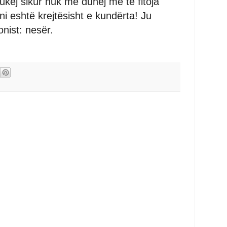
kej sikur nuk më duhej më të fitoja
ni eshtë krejtësisht e kundërta! Ju
onist: nesër.