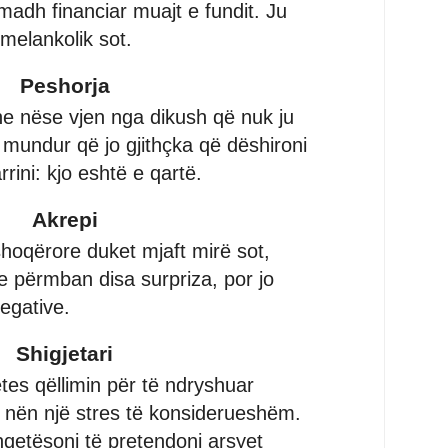
madh financiar muajt e fundit. Ju
melankolik sot.
Peshorja
he nëse vjen nga dikush që nuk ju
mundur që jo gjithçka që dëshironi
rini: kjo eshtë e qartë.
Akrepi
shoqërore duket mjaft mirë sot,
me përmban disa surpriza, por jo
egative.
Shigjetari
tes qëllimin për të ndryshuar
 nën një stres të konsiderueshëm.
qetësoni të pretendoni arsyet