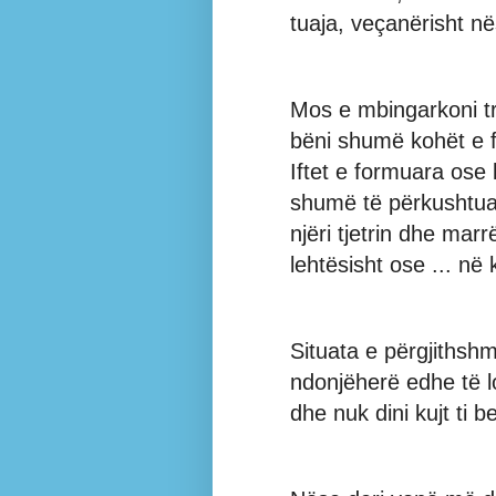
tuaja, veçanërisht në
Mos e mbingarkoni tr
bëni shumë kohët e fu
Iftet e formuara ose
shumë të përkushtuar
njëri tjetrin dhe mar
lehtësisht ose ... në
Situata e përgjithsh
ndonjëherë edhe të l
dhe nuk dini kujt ti be