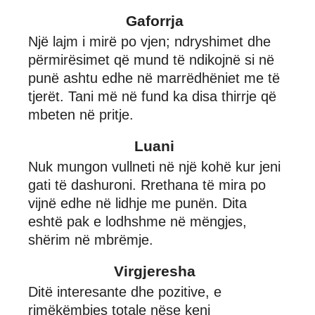
Gaforrja
Një lajm i mirë po vjen; ndryshimet dhe
përmirësimet që mund të ndikojnë si në
punë ashtu edhe në marrëdhëniet me të
tjerët. Tani më në fund ka disa thirrje që
mbeten në pritje.
Luani
Nuk mungon vullneti në një kohë kur jeni
gati të dashuroni. Rrethana të mira po
vijnë edhe në lidhje me punën. Dita
eshtë pak e lodhshme në mëngjes,
shërim në mbrëmje.
Virgjeresha
Ditë interesante dhe pozitive, e
rimëkëmbjes totale nëse keni