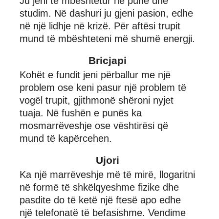
Ju jeni të mbështetur në punë dhe
studim. Në dashuri ju gjeni pasion, edhe
në një lidhje në krizë. Për aftësi trupit
mund të mbështeteni më shumë energji.
Bricjapi
Kohët e fundit jeni përballur me një
problem ose keni pasur një problem të
vogël trupit, gjithmonë shëroni nyjet
tuaja. Në fushën e punës ka
mosmarrëveshje ose vështirësi që
mund të kapërcehen.
Ujori
Ka një marrëveshje më të mirë, llogaritni
në formë të shkëlqyeshme fizike dhe
pasdite do të ketë një ftesë apo edhe
një telefonatë të befasishme. Vendime