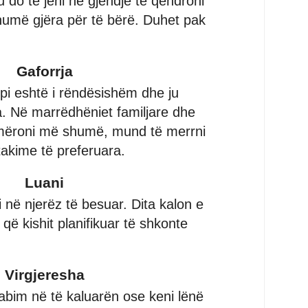
 do të jeni në gjendje të qëndroni
humë gjëra për të bërë. Duhet pak
Gaforrja
pi eshtë i rëndësishëm dhe ju
tha. Në marrëdhëniet familjare dhe
mëroni më shumë, mund të merrni
akime të preferuara.
Luani
në njerëz të besuar. Dita kalon e
që kishit planifikuar të shkonte
Virgjeresha
abim në të kaluarën ose keni lënë