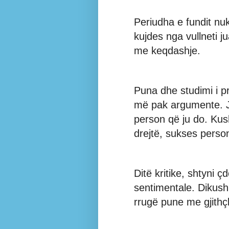
Periudha e fundit nuk
kujdes nga vullneti ju
me keqdashje.
Puna dhe studimi i p
më pak argumente. J
person që ju do. Kush
drejtë, sukses person
Ditë kritike, shtyni çd
sentimentale. Dikush
rrugë pune me gjithçk