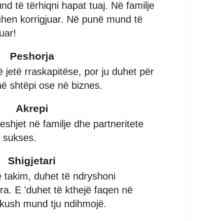
nd të tërhiqni hapat tuaj. Në familje
uhen korrigjuar. Në punë mund të
uar!
Peshorja
jetë rraskapitëse, por ju duhet për
në shtëpi ose në biznes.
Akrepi
shjet në familje dhe partneritete
 sukses.
Shigjetari
 takim, duhet të ndryshoni
yra. E 'duhet të kthejë faqen në
ikush mund tju ndihmojë.