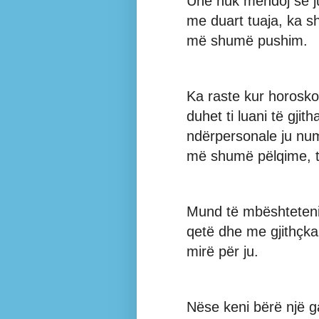
Unë nuk mendoj se ju
me duart tuaja, ka s
më shumë pushim.
Ka raste kur horosko
duhet ti luani të gji
ndërpersonale ju nu
më shumë pëlqime, t
Mund të mbështeteni 
qetë dhe me gjithçka 
mirë për ju.
Nëse keni bërë një g