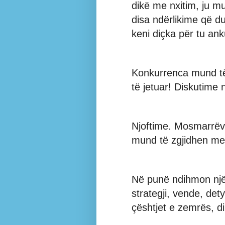
dikë me nxitim, ju mu
disa ndërlikime që d
keni diçka për tu ank
Konkurrenca mund të 
të jetuar! Diskutime 
Njoftime. Mosmarrëve
mund të zgjidhen me
Në punë ndihmon një
strategji, vende, det
çështjet e zemrës, d