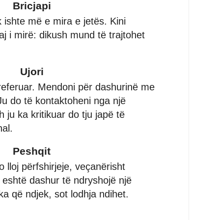
Bricjapi
 ishte më e mira e jetës. Kini
aj i mirë: dikush mund të trajtohet
Ujori
referuar. Mendoni për dashurinë me
u do të kontaktoheni nga një
 ju ka kritikuar do tju japë të
al.
Peshqit
o lloj përfshirjeje, veçanërisht
 eshtë dashur të ndryshojë një
a që ndjek, sot lodhja ndihet.