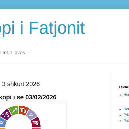
i i Fatjonit
ditet e javes
ë 3 shkurt 2026
Etiche
Hor
opi i se 03/02/2026
Ho
Pri
Pub