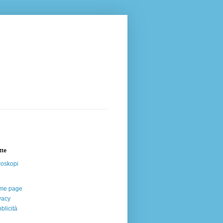
tte
oskopi
me page
vacy
blicità