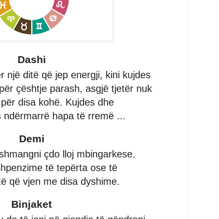
Dashi
 një ditë që jep energji, kini kujdes
ër çështje parash, asgjë tjetër nuk
 për disa kohë. Kujdes dhe
 ndërmarrë hapa të rremë ...
Demi
shmangni çdo lloj mbingarkese.
hpenzime të tepërta ose të
itë që vjen me disa dyshime.
Binjaket