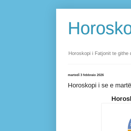
Horoskop
Horoskopi i Fatjonit te githe 
martedì 3 febbraio 2026
Horoskopi i se e mart
Horosk