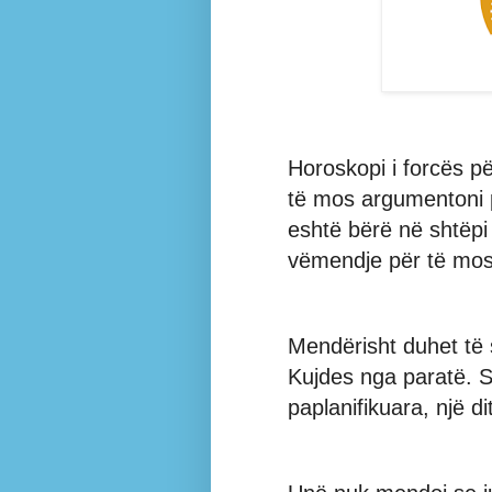
Horoskopi i forcës për
të mos argumentoni p
eshtë bërë në shtëpi
vëmendje për të mos
Mendërisht duhet të 
Kujdes nga paratë. S
paplanifikuara, një d